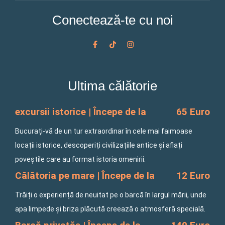
Conectează-te cu noi
F
T
I
a
i
n
c
k
s
e
t
t
b
o
a
o
k
g
Ultima călătorie
o
r
k
a
-
m
f
excursii istorice | Începe de la
65 Euro
Bucurați-vă de un tur extraordinar în cele mai faimoase
locații istorice, descoperiți civilizațiile antice și aflați
poveștile care au format istoria omenirii.
Călătoria pe mare | Începe de la
12 Euro
Trăiți o experiență de neuitat pe o barcă în largul mării, unde
apa limpede și briza plăcută creează o atmosferă specială.