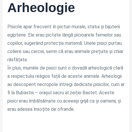
Arheologie
Pisicile apar frecvent în picturi murale, statui și bijuterii
egiptene. Ele erau pictate lângă picioarele femeilor sau
copiilor, sugerând protecția maternă. Unele pisici purtau
coliere sau cercei, semn că erau animale prețuite și chiar
răsfățate.
În plus, mumiile de pisici sunt o dovadă arheologică clară
a respectului religios față de aceste animale. Arheologii
au descoperit necropole întregi dedicate pisicilor, cum ar
fi la Bubastis – orașul sacru al zeiței Bastet. Aceste
pisici erau îmbălsămate cu aceeași grijă ca și oamenii, și
erau adesea însoțite de ofrande.