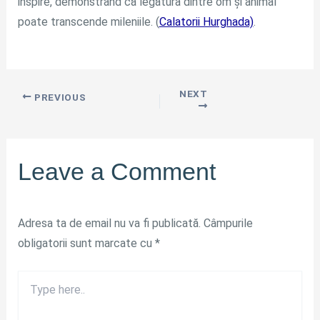
inspire, demonstrând că legătura dintre om și animal
poate transcende mileniile. (
Calatorii Hurghada)
.
NEXT
PREVIOUS
Leave a Comment
Adresa ta de email nu va fi publicată.
Câmpurile
obligatorii sunt marcate cu
*
Type
here..