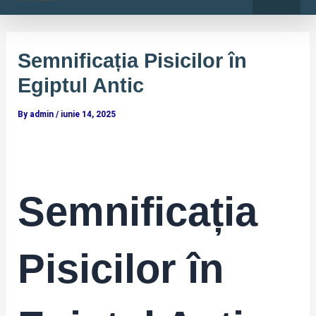
o
r
Skip
Post
k
a
-
m
to
navigation
f
content
Semnificația Pisicilor în
Egiptul Antic
By
admin
/
iunie 14, 2025
Semnificația
Pisicilor în