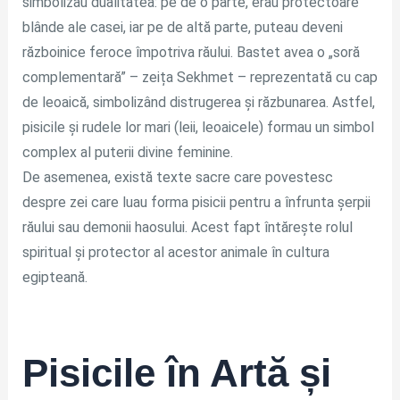
simbolizau dualitatea: pe de o parte, erau protectoare
blânde ale casei, iar pe de altă parte, puteau deveni
războinice feroce împotriva răului. Bastet avea o „soră
complementară” – zeița Sekhmet – reprezentată cu cap
de leoaică, simbolizând distrugerea și răzbunarea. Astfel,
pisicile și rudele lor mari (leii, leoaicele) formau un simbol
complex al puterii divine feminine.
De asemenea, există texte sacre care povestesc
despre zei care luau forma pisicii pentru a înfrunta șerpii
răului sau demonii haosului. Acest fapt întărește rolul
spiritual și protector al acestor animale în cultura
egipteană.
Pisicile în Artă și