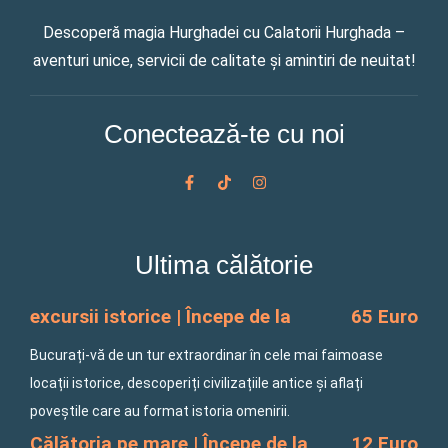
Descoperă magia Hurghadei cu Calatorii Hurghada –
aventuri unice, servicii de calitate și amintiri de neuitat!
Conectează-te cu noi
F
T
I
a
i
n
c
k
s
e
t
t
b
o
a
o
k
g
Ultima călătorie
o
r
k
a
-
m
f
excursii istorice | Începe de la
65 Euro
Bucurați-vă de un tur extraordinar în cele mai faimoase
locații istorice, descoperiți civilizațiile antice și aflați
poveștile care au format istoria omenirii.
Călătoria pe mare | Începe de la
12 Euro