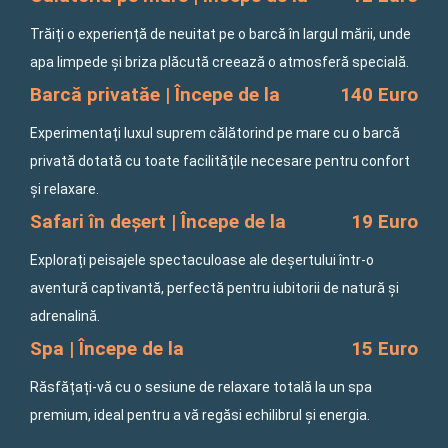
Trăiți o experiență de neuitat pe o barcă în largul mării, unde
apa limpede și briza plăcută creează o atmosferă specială.
Barcă privatăe | Începe de la
140 Euro
Experimentați luxul suprem călătorind pe mare cu o barcă
privată dotată cu toate facilitățile necesare pentru confort
și relaxare.
Safari în deșert | Începe de la
19 Euro
Explorați peisajele spectaculoase ale deșertului într-o
aventură captivantă, perfectă pentru iubitorii de natură și
adrenalină.
Spa | Începe de la
15 Euro
Răsfățați-vă cu o sesiune de relaxare totală la un spa
premium, ideal pentru a vă regăsi echilibrul și energia.