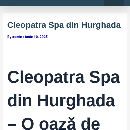
o
r
Skip
Post
k
a
-
m
to
navigation
f
content
Cleopatra Spa din Hurghada
By
admin
/
iunie 10, 2025
Cleopatra Spa
din Hurghada
– O oază de