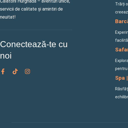
Calatorii Hurghada – aventuri unice,
Trăiți 
servicii de calitate și amintiri de
creeaz
neuitat!
Barcă
Experi
facilit
Conectează-te cu
Safar
noi
Explora
F
T
I
pentru 
a
i
n
Spa |
c
k
s
e
t
t
Răsfăța
b
o
a
o
k
g
echilib
o
r
k
a
-
m
f