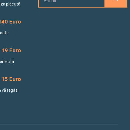
riza plăcută
140 Euro
toate
19 Euro
perfectă
15 Euro
a vă regăsi