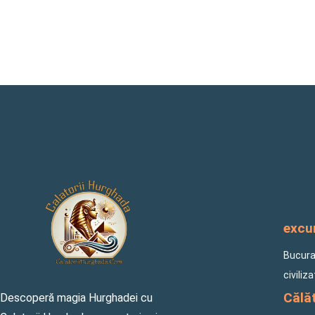
excur
Bucuraț
civiliz
Călăt
Descoperă magia Hurghadei cu