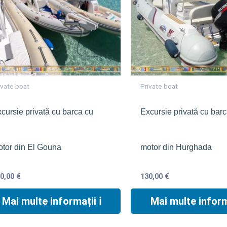
ivate boat
Private boat
cursie privată cu barca cu
Excursie privată cu bar
tor din El Gouna
motor din Hurghada
60,00
€
130,00
€
Mai multe informații ℹ︎
Mai multe informa