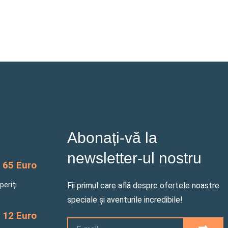
Abonați-vă la
newsletter-ul nostru
65 Euro
periți
Fii primul care află despre ofertele noastre
speciale și aventurile incredibile!
12 Euro
Email
SUBM