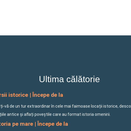
Ultima călătorie
sii istorice | Începe de la
i-vă de un tur extraordinar în cele mai faimoase locații istorice, desco
ațiile antice și aflați poveștile care au format istoria omenirii.
oria pe mare | Începe de la