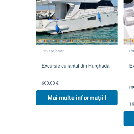
Private boat
Pr
Excursie cu iahtul din Hurghada
Ex
600,00
€
mo
Mai multe informații ℹ︎
1