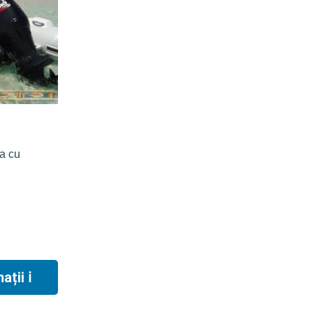
ca cu
ții ℹ︎