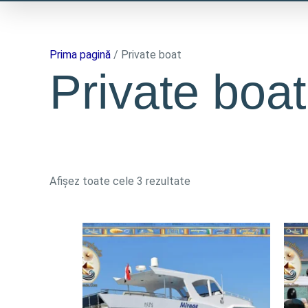
Skip
to
content
Prima pagină
/ Private boat
Private boat
Afișez toate cele 3 rezultate