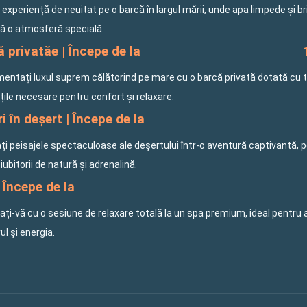
o experiență de neuitat pe o barcă în largul mării, unde apa limpede și b
ă o atmosferă specială.
 privatăe | Începe de la
mentați luxul suprem călătorind pe mare cu o barcă privată dotată cu 
ățile necesare pentru confort și relaxare.
i în deșert | Începe de la
ți peisajele spectaculoase ale deșertului într-o aventură captivantă, 
iubitorii de natură și adrenalină.
 Începe de la
ți-vă cu o sesiune de relaxare totală la un spa premium, ideal pentru 
rul și energia.