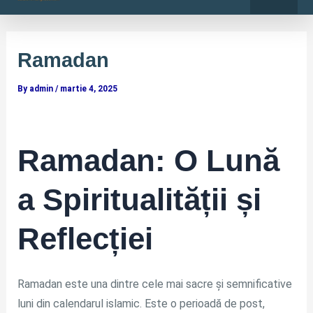
o
r
Skip
Post
k
a
-
m
to
navigation
f
content
Ramadan
By
admin
/
martie 4, 2025
Ramadan: O Lună
a Spiritualității și
Reflecției
Ramadan este una dintre cele mai sacre și semnificative
luni din calendarul islamic. Este o perioadă de post,