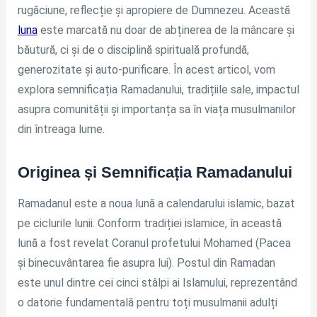
rugăciune, reflecție și apropiere de Dumnezeu. Această
luna
este marcată nu doar de abținerea de la mâncare și
băutură, ci și de o disciplină spirituală profundă,
generozitate și auto-purificare. În acest articol, vom
explora semnificația Ramadanului, tradițiile sale, impactul
asupra comunității și importanța sa în viața musulmanilor
din întreaga lume.
Originea și Semnificația Ramadanului
Ramadanul este a noua lună a calendarului islamic, bazat
pe ciclurile lunii. Conform tradiției islamice, în această
lună a fost revelat Coranul profetului Mohamed (Pacea
și binecuvântarea fie asupra lui). Postul din Ramadan
este unul dintre cei cinci stâlpi ai Islamului, reprezentând
o datorie fundamentală pentru toți musulmanii adulți