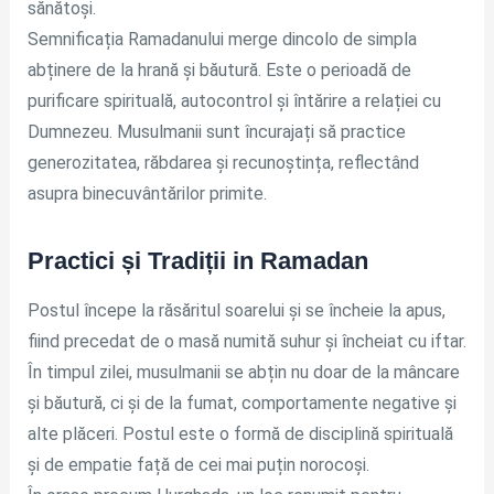
sănătoși.
Semnificația Ramadanului merge dincolo de simpla
abținere de la hrană și băutură. Este o perioadă de
purificare spirituală, autocontrol și întărire a relației cu
Dumnezeu. Musulmanii sunt încurajați să practice
generozitatea, răbdarea și recunoștința, reflectând
asupra binecuvântărilor primite.
Practici și Tradiții in Ramadan
Postul începe la răsăritul soarelui și se încheie la apus,
fiind precedat de o masă numită suhur și încheiat cu iftar.
În timpul zilei, musulmanii se abțin nu doar de la mâncare
și băutură, ci și de la fumat, comportamente negative și
alte plăceri. Postul este o formă de disciplină spirituală
și de empatie față de cei mai puțin norocoși.