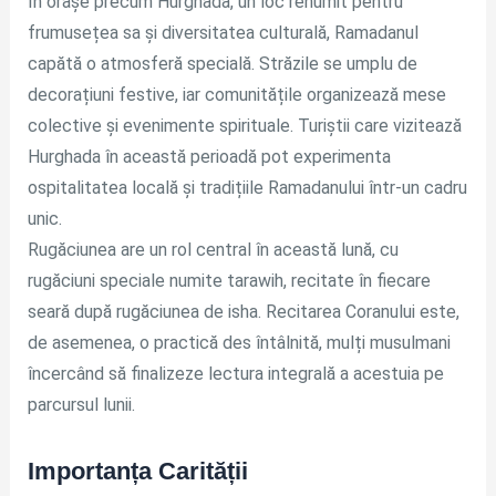
În orașe precum Hurghada, un loc renumit pentru
frumusețea sa și diversitatea culturală, Ramadanul
capătă o atmosferă specială. Străzile se umplu de
decorațiuni festive, iar comunitățile organizează mese
colective și evenimente spirituale. Turiștii care vizitează
Hurghada în această perioadă pot experimenta
ospitalitatea locală și tradițiile Ramadanului într-un cadru
unic.
Rugăciunea are un rol central în această lună, cu
rugăciuni speciale numite tarawih, recitate în fiecare
seară după rugăciunea de isha. Recitarea Coranului este,
de asemenea, o practică des întâlnită, mulți musulmani
încercând să finalizeze lectura integrală a acestuia pe
parcursul lunii.
Importanța Carității