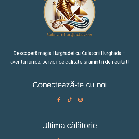
Descoperă magia Hurghadei cu Calatorii Hurghada –
aventuri unice, servicii de calitate și amintiri de neuitat!
Conectează-te cu noi
F
T
I
a
i
n
c
k
s
e
t
t
b
o
a
o
k
g
Ultima călătorie
o
r
k
a
-
m
f