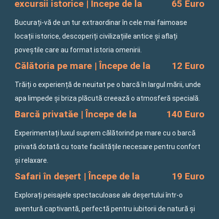
excursii istorice | Începe de la
65 Euro
Bucurați-vă de un tur extraordinar în cele mai faimoase
locații istorice, descoperiți civilizațiile antice și aflați
poveștile care au format istoria omenirii.
Călătoria pe mare | Începe de la
12 Euro
Trăiți o experiență de neuitat pe o barcă în largul mării, unde
apa limpede și briza plăcută creează o atmosferă specială.
Barcă privatăe | Începe de la
140 Euro
Experimentați luxul suprem călătorind pe mare cu o barcă
privată dotată cu toate facilitățile necesare pentru confort
și relaxare.
Safari în deșert | Începe de la
19 Euro
Explorați peisajele spectaculoase ale deșertului într-o
aventură captivantă, perfectă pentru iubitorii de natură și