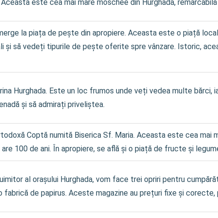
 Aceasta este cea mai mare moschee din Hurghada, remarcabilă p
merge la piața de pește din apropiere. Aceasta este o piață local
ali și să vedeți tipurile de pește oferite spre vânzare. Istoric, ac
arina Hurghada. Este un loc frumos unde veți vedea multe bărci, i
nadă și să admirați priveliștea.
 Ortodoxă Coptă numită Biserica Sf. Maria. Aceasta este cea mai ma
 are 100 de ani. În apropiere, se află și o piață de fructe și legum
 uimitor al orașului Hurghada, vom face trei opriri pentru cumpără
și o fabrică de papirus. Aceste magazine au prețuri fixe și corect