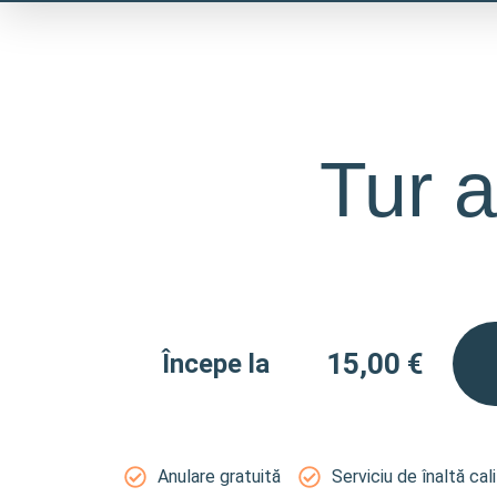
Skip
to
content
Tur a
15,00
€
Începe la
Anulare gratuită
Serviciu de înaltă cal