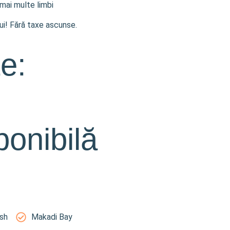
 mai multe limbi
lui! Fără taxe ascunse.
te:
ponibilă
sh
Makadi Bay