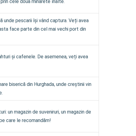
rin cele două minarete înalte.
ă unde pescarii își vând captura. Veți avea
easta face parte din cel mai vechi port din
ahturi și cafenele. De asemenea, veți avea
re biserică din Hurghada, unde creștinii vin
e.
turi: un magazin de suveniruri, un magazin de
e, pe care le recomandăm!