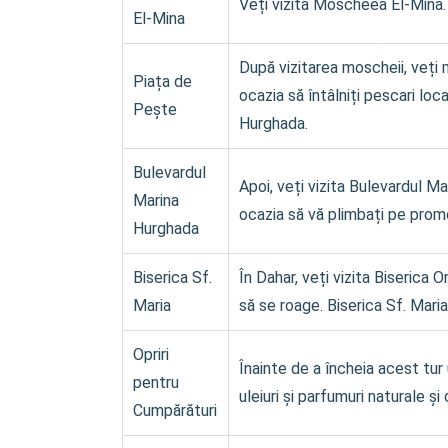
Veți vizita Moscheea El-Mina.
El-Mina
După vizitarea moscheii, veți 
Piața de
ocazia să întâlniți pescari loc
Pește
Hurghada.
Bulevardul
Apoi, veți vizita Bulevardul M
Marina
ocazia să vă plimbați pe prome
Hurghada
Biserica Sf.
În Dahar, veți vizita Biserica
Maria
să se roage. Biserica Sf. Maria
Opriri
Înainte de a încheia acest tur
pentru
uleiuri și parfumuri naturale 
Cumpărături