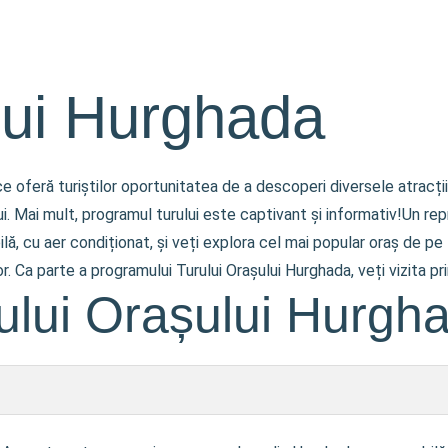
lui Hurghada
eră turiștilor oportunitatea de a descoperi diversele atracții ale
ului. Mai mult, programul turului este captivant și informativ!Un
ilă, cu aer condiționat, și veți explora cel mai popular oraș de 
lor. Ca parte a programului Turului Orașului Hurghada, veți vizita p
ului Orașului Hurgh