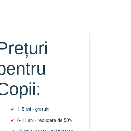
Prețuri
pentru
Copii:
1-5 ani - gratuit
6-11 ani - reducere de 50%