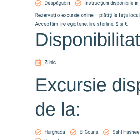
Despăgubiri
Instrucțiuni disponibile în
Rezervați o excursie online – plătiți la fața locu
Acceptăm lire egiptene, lire sterline, $ și €.
Disponibilita
Zilnic
Excursie dis
de la:
Hurghada
El Gouna
Sahl Hashee