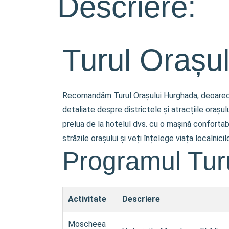
Descriere:
Turul Orașu
Recomandăm Turul Orașului Hurghada, deoarece of
detaliate despre districtele și atracțiile oraș
prelua de la hotelul dvs. cu o mașină confortab
străzile orașului și veți înțelege viața localnici
Programul Tur
Activitate
Descriere
Moscheea