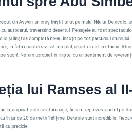
mul spre Abu Simbe
ceput din Aswan, un oraș liniștit aflat pe malul Nilului. De acolo, a
 cu autocarul, traversând deșertul. Peisajele au fost spectacul
ncile și liniștea completă ne-au însoțit pe tot parcursul drumului.
re, în fața noastră s-a ivit templul, săpat direct în stâncă. Atm
pe sacră. Ne-am apropiat în liniște, cu un sentiment de reverenț
ția lui Ramses al II
-au întâmpinat patru statui uriașe, fiecare reprezentându-l pe Ra
au în jur de 20 de metri înălțime. Detaliile sunt incredibile. Fieca
ă cu precizie.