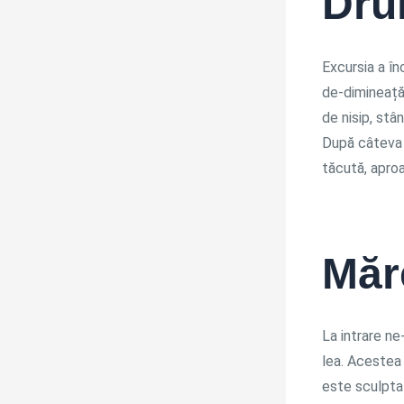
Dru
Excursia a în
de-dimineață
de nisip, stâ
După câteva o
tăcută, aproa
Măre
La intrare ne
lea. Acestea 
este sculptat