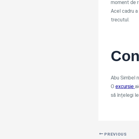
moment de re
Acel cadru a r
trecutul.
Con
Abu Simbel nu
O
excursie
a
să înțelegi l
PREVIOUS