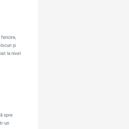
fericire,
ocuri și
at la nivel
tă spre
tr-un