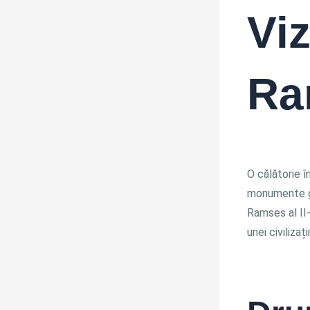
Viz
Ram
O călătorie î
monumente gr
Ramses al II-
unei civilizaț