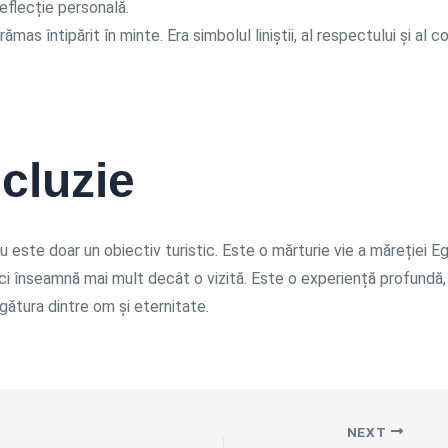
flecție personală.
ămas întipărit în minte. Era simbolul liniștii, al respectului și al c
cluzie
 este doar un obiectiv turistic. Este o mărturie vie a măreției Egi
ici înseamnă mai mult decât o vizită. Este o experiență profundă,
egătura dintre om și eternitate.
NEXT