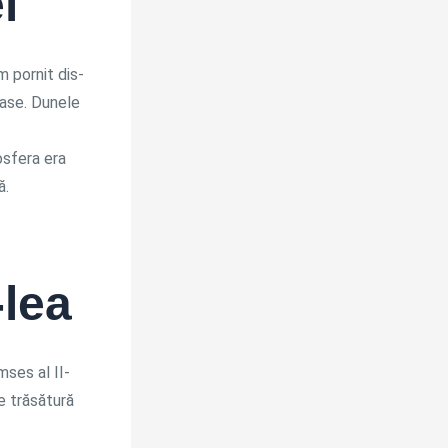
l
m pornit dis-
oase. Dunele
osfera era
ă.
-lea
mses al II-
re trăsătură