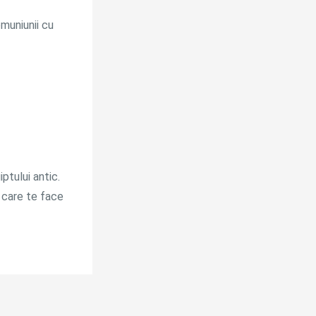
omuniunii cu
ptului antic.
 care te face