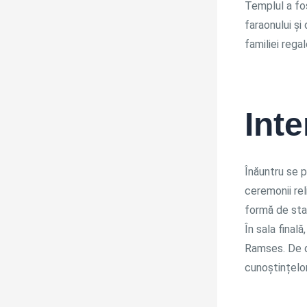
Templul a fos
faraonului și 
familiei regal
Inte
Înăuntru se p
ceremonii rel
formă de stat
În sala final
Ramses. De d
cunoștințelor