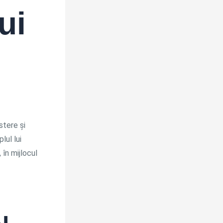
ui
stere și
ul lui
în mijlocul