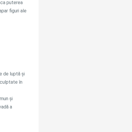
fica puterea
apar figuri ale
e de luptă și
culptate în
Amun și
vadă a