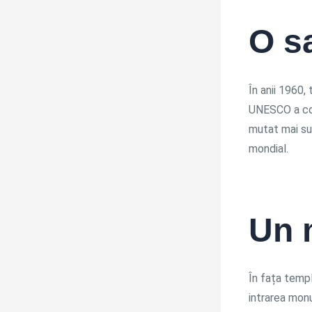
O sa
În anii 1960, 
UNESCO a coor
mutat mai sus
mondial.
Un 
În fața templ
intrarea monu