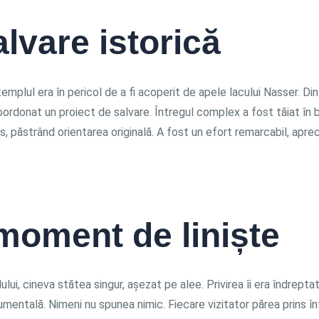
lvare istorică
templul era în pericol de a fi acoperit de apele lacului Nasser. Din 
donat un proiect de salvare. Întregul complex a fost tăiat în bl
, păstrând orientarea originală. A fost un efort remarcabil, apreci
moment de liniște
ului, cineva stătea singur, așezat pe alee. Privirea îi era îndrepta
mentală. Nimeni nu spunea nimic. Fiecare vizitator părea prins în