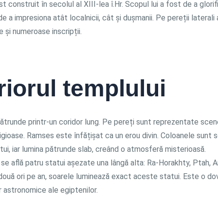
t construit în secolul al XIII-lea î.Hr. Scopul lui a fost de a glori
de a impresiona atât localnicii, cât și dușmanii. Pe pereții laterali 
e și numeroase inscripții.
riorul templului
ătrunde printr-un coridor lung. Pe pereți sunt reprezentate scen
igioase. Ramses este înfățișat ca un erou divin. Coloanele sunt s
ui, iar lumina pătrunde slab, creând o atmosferă misterioasă.
ă, se află patru statui așezate una lângă alta: Ra-Horakhty, Ptah, 
ouă ori pe an, soarele luminează exact aceste statui. Este o do
 astronomice ale egiptenilor.