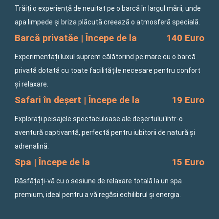
Trăiți o experiență de neuitat pe o barcă în largul mării, unde
apa limpede și briza plăcută creează o atmosferă specială.
Barcă privatăe | Începe de la
140 Euro
Experimentați luxul suprem călătorind pe mare cu o barcă
privată dotată cu toate facilitățile necesare pentru confort
și relaxare.
Safari în deșert | Începe de la
19 Euro
Explorați peisajele spectaculoase ale deșertului într-o
aventură captivantă, perfectă pentru iubitorii de natură și
adrenalină.
Spa | Începe de la
15 Euro
Răsfățați-vă cu o sesiune de relaxare totală la un spa
premium, ideal pentru a vă regăsi echilibrul și energia.