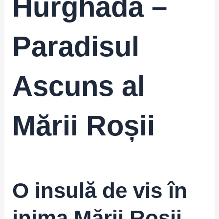
Hurghada –
Paradisul
Ascuns al
Mării Roșii
O insulă de vis în
inima Mării Roșii