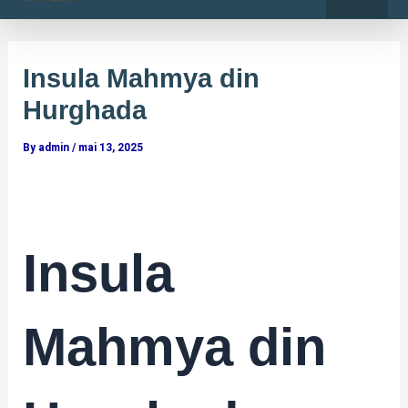
o
r
Skip
Post
k
a
-
m
to
navigation
f
content
Insula Mahmya din
Hurghada
By
admin
/
mai 13, 2025
Insula
Mahmya din