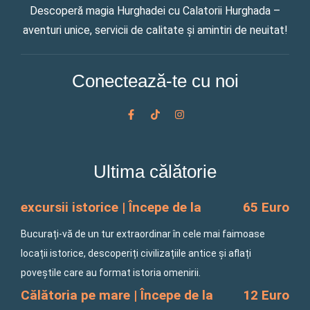
Descoperă magia Hurghadei cu Calatorii Hurghada –
aventuri unice, servicii de calitate și amintiri de neuitat!
Conectează-te cu noi
F
T
I
a
i
n
c
k
s
e
t
t
b
o
a
o
k
g
Ultima călătorie
o
r
k
a
-
m
f
excursii istorice | Începe de la
65 Euro
Bucurați-vă de un tur extraordinar în cele mai faimoase
locații istorice, descoperiți civilizațiile antice și aflați
poveștile care au format istoria omenirii.
Călătoria pe mare | Începe de la
12 Euro