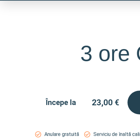
Skip
to
content
3 ore
23,00
€
Începe la
Anulare gratuită
Serviciu de înaltă cal