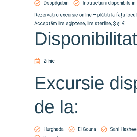
Despăgubiri
Instrucțiuni disponibile în
Rezervați o excursie online – plătiți la fața locu
Acceptăm lire egiptene, lire sterline, $ și €.
Disponibilita
Zilnic
Excursie dis
de la:
Hurghada
El Gouna
Sahl Hashee