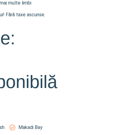
 mai multe limbi
lui! Fără taxe ascunse.
te:
ponibilă
sh
Makadi Bay