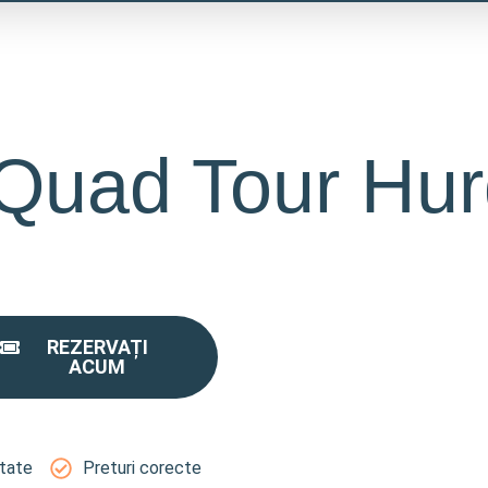
 Quad Tour Hu
REZERVAȚI
ACUM
itate
Preturi corecte