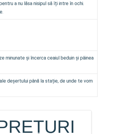
ntru a nu lăsa nisipul să îți intre în ochi.
e.
oze minunate și încerca ceaiul beduin și pâinea
 ale deșertului până la stație, de unde te vom
PREȚURI