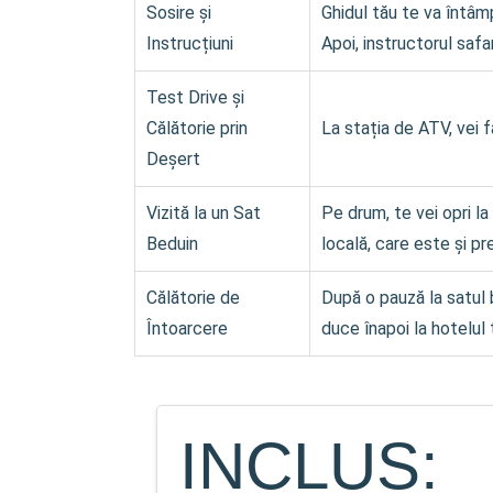
Sosire și
Ghidul tău te va întâmp
Instrucțiuni
Apoi, instructorul safa
Test Drive și
Călătorie prin
La stația de ATV, vei f
Deșert
Vizită la un Sat
Pe drum, te vei opri la
Beduin
locală, care este și pr
Călătorie de
După o pauză la satul 
Întoarcere
duce înapoi la hotelul 
INCLUS: