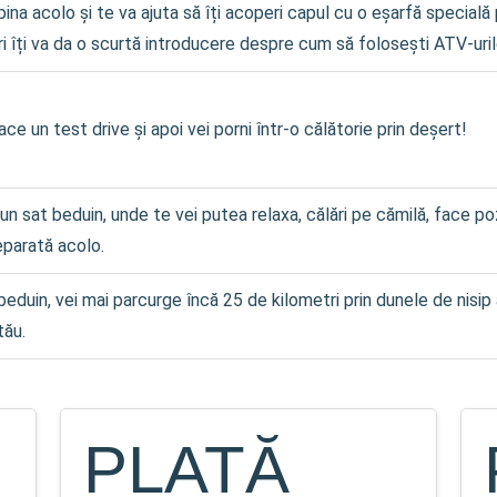
ina acolo și te va ajuta să îți acoperi capul cu o eșarfă specială pe
ri îți va da o scurtă introducere despre cum să folosești ATV-uril
ace un test drive și apoi vei porni într-o călătorie prin deșert!
 un sat beduin, unde te vei putea relaxa, călări pe cămilă, face p
eparată acolo.
beduin, vei mai parcurge încă 25 de kilometri prin dunele de nisip
tău.
PLATĂ