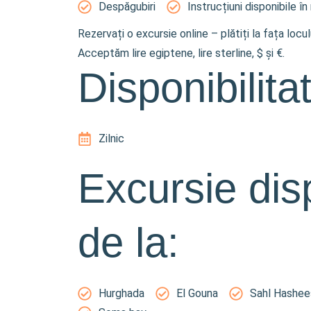
Despăgubiri
Instrucțiuni disponibile în
Rezervați o excursie online – plătiți la fața locu
Acceptăm lire egiptene, lire sterline, $ și €.
Disponibilita
Zilnic
Excursie dis
de la:
Hurghada
El Gouna
Sahl Hashee