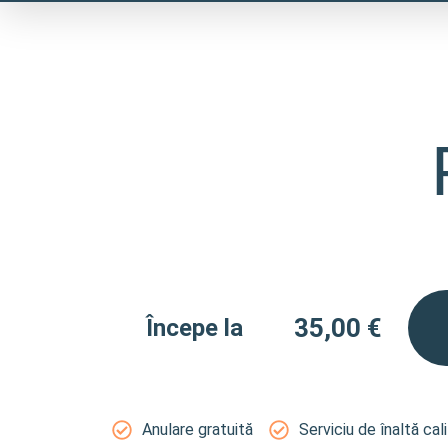
Skip
to
content
35,00
€
Începe la
Anulare gratuită
Serviciu de înaltă cal