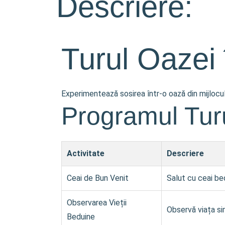
Descriere:
Turul Oazei 
Experimentează sosirea într-o oază din mijlocul
Programul Turu
Activitate
Descriere
Ceai de Bun Venit
Salut cu ceai bed
Observarea Vieții
Observă viața sim
Beduine