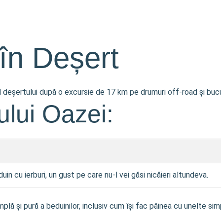
în Deșert
 deșertului după o excursie de 17 km pe drumuri off-road și bucură
lui Oazei:
uin cu ierburi, un gust pe care nu-l vei găsi nicăieri altundeva.
plă și pură a beduinilor, inclusiv cum își fac pâinea cu unelte si