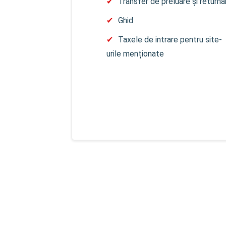
Transfer de preluare și returna
Ghid
Taxele de intrare pentru site-
urile menționate