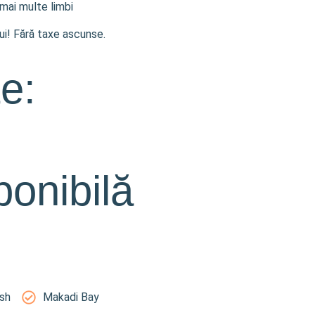
 mai multe limbi
lui! Fără taxe ascunse.
te:
ponibilă
sh
Makadi Bay