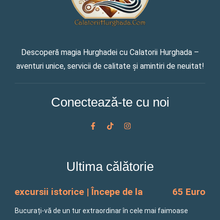
Descoperă magia Hurghadei cu Calatorii Hurghada –
aventuri unice, servicii de calitate și amintiri de neuitat!
Conectează-te cu noi
F
T
I
a
i
n
c
k
s
e
t
t
b
o
a
o
k
g
Ultima călătorie
o
r
k
a
-
m
f
excursii istorice | Începe de la
65 Euro
Bucurați-vă de un tur extraordinar în cele mai faimoase