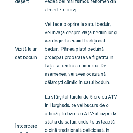
deșert
vedea cel mai faimos fenomen din
deșert - o miraj.
Vei face o oprire la satul beduin,
vei învăța despre viața beduinilor și
vei degusta ceaiul tradițional
Vizită la un
beduin. Pâinea plată beduină
sat beduin
proaspăt preparată va fi gătită în
fața ta pentru a o încerca. De
asemenea, vei avea ocazia să
călărești cămile în satul beduin.
La sfârșitul turului de 5 ore cu ATV
în Hurghada, te vei bucura de o
ultimă plimbare cu ATV-ul înapoi la
stația de safari, unde te așteaptă
Întoarcere
o cină tradițională delicioasă, în