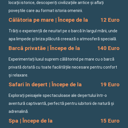
locații istorice, descoperiți civilizațiile antice și aflați
poveștile care au format istoria omenirii.
Călătoria pe mare | Începe de la
12 Euro
Trăiți o experiență de neuitat pe o barcă în largul mării, unde
apa limpede și briza plăcută creează o atmosferă specială.
Barcă privatăe | Începe de la
140 Euro
Experimentați luxul suprem călătorind pe mare cu o barcă
privată dotată cu toate facilitățile necesare pentru confort
și relaxare.
Safari în deșert | Începe de la
19 Euro
Explorați peisajele spectaculoase ale deșertului într-o
aventură captivantă, perfectă pentru iubitorii de natură și
adrenalină.
Spa | Începe de la
15 Euro