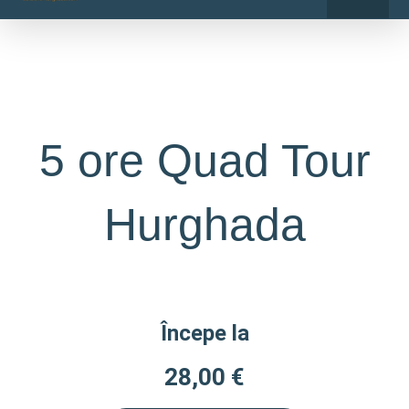
o
r
Skip
k
a
-
m
to
f
content
5 ore Quad Tour
Hurghada
Începe la
28,00
€