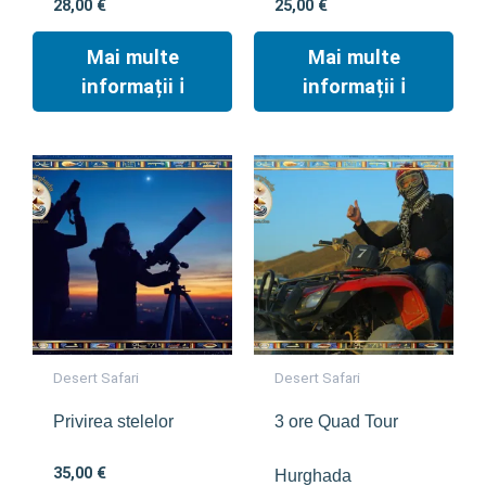
28,00
€
25,00
€
Mai multe
Mai multe
informații ℹ︎
informații ℹ︎
Desert Safari
Desert Safari
Privirea stelelor
3 ore Quad Tour
35,00
€
Hurghada