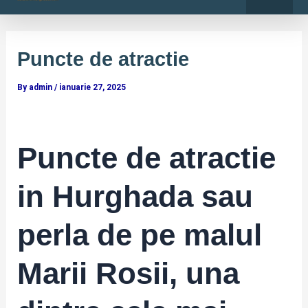
o
r
Skip
Post
k
a
-
m
to
navigation
f
content
Puncte de atractie
By
admin
/
ianuarie 27, 2025
Puncte de atractie
in Hurghada sau
perla de pe malul
Marii Rosii, una