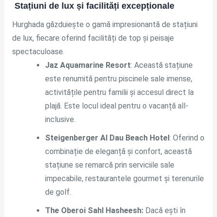
Stațiuni de lux și facilități excepționale
Hurghada găzduiește o gamă impresionantă de stațiuni
de lux, fiecare oferind facilități de top și peisaje
spectaculoase.
Jaz Aquamarine Resort
: Această stațiune
este renumită pentru piscinele sale imense,
activitățile pentru familii și accesul direct la
plajă. Este locul ideal pentru o vacanță all-
inclusive.
Steigenberger Al Dau Beach Hotel
: Oferind o
combinație de eleganță și confort, această
stațiune se remarcă prin serviciile sale
impecabile, restaurantele gourmet și terenurile
de golf.
The Oberoi Sahl Hasheesh:
Dacă ești în