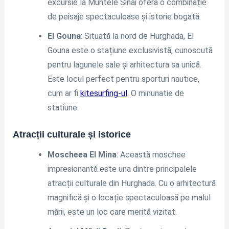
excursie la Muntele Sinai oferă o combinație
de peisaje spectaculoase și istorie bogată.
El Gouna
: Situată la nord de Hurghada, El
Gouna este o stațiune exclusivistă, cunoscută
pentru lagunele sale și arhitectura sa unică.
Este locul perfect pentru sporturi nautice,
cum ar fi
kitesurfing-ul
. O minunatie de
statiune.
Atracții culturale și istorice
Moscheea El Mina
: Această moschee
impresionantă este una dintre principalele
atracții culturale din Hurghada. Cu o arhitectură
magnifică și o locație spectaculoasă pe malul
mării, este un loc care merită vizitat.