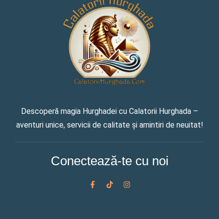
Descoperă magia Hurghadei cu Calatorii Hurghada –
aventuri unice, servicii de calitate și amintiri de neuitat!
Conectează-te cu noi
F
T
I
a
i
n
c
k
s
e
t
t
b
o
a
o
k
g