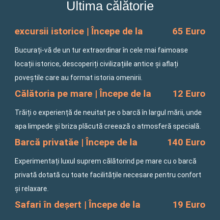
Ultima călătorie
o
r
k
a
-
m
f
excursii istorice | Începe de la
65 Euro
Bucurați-vă de un tur extraordinar în cele mai faimoase
locații istorice, descoperiți civilizațiile antice și aflați
poveștile care au format istoria omenirii.
Călătoria pe mare | Începe de la
12 Euro
Trăiți o experiență de neuitat pe o barcă în largul mării, unde
apa limpede și briza plăcută creează o atmosferă specială.
Barcă privatăe | Începe de la
140 Euro
Experimentați luxul suprem călătorind pe mare cu o barcă
privată dotată cu toate facilitățile necesare pentru confort
și relaxare.
Safari în deșert | Începe de la
19 Euro