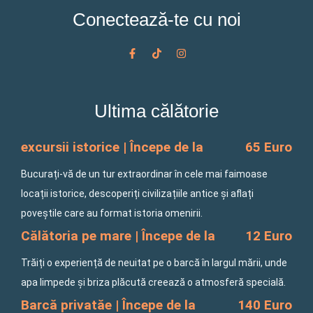
Conectează-te cu noi
F
T
I
a
i
n
c
k
s
e
t
t
b
o
a
o
k
g
Ultima călătorie
o
r
k
a
-
m
f
excursii istorice | Începe de la
65 Euro
Bucurați-vă de un tur extraordinar în cele mai faimoase
locații istorice, descoperiți civilizațiile antice și aflați
poveștile care au format istoria omenirii.
Călătoria pe mare | Începe de la
12 Euro
Trăiți o experiență de neuitat pe o barcă în largul mării, unde
apa limpede și briza plăcută creează o atmosferă specială.
Barcă privatăe | Începe de la
140 Euro