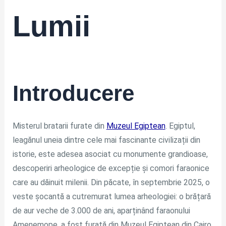
Lumii
Introducere
Misterul bratarii furate din
Muzeul Egiptean
. Egiptul,
leagănul uneia dintre cele mai fascinante civilizații din
istorie, este adesea asociat cu monumente grandioase,
descoperiri arheologice de excepție și comori faraonice
care au dăinuit milenii. Din păcate, în septembrie 2025, o
veste șocantă a cutremurat lumea arheologiei: o brățară
de aur veche de 3.000 de ani, aparținând faraonului
Amenemope, a fost furată din Muzeul Egiptean din Cairo