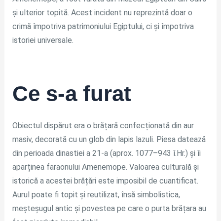
și ulterior topită. Acest incident nu reprezintă doar o
crimă împotriva patrimoniului Egiptului, ci și împotriva
istoriei universale.
Ce s-a furat
Obiectul dispărut era o brățară confecționată din aur
masiv, decorată cu un glob din lapis lazuli. Piesa datează
din perioada dinastiei a 21-a (aprox. 1077–943 î.Hr.) și îi
aparținea faraonului Amenemope. Valoarea culturală și
istorică a acestei brățări este imposibil de cuantificat.
Aurul poate fi topit și reutilizat, însă simbolistica,
meșteșugul antic și povestea pe care o purta brățara au