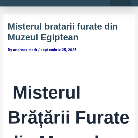
o
r
Skip
Post
k
a
-
m
to
navigation
f
content
Misterul bratarii furate din
Muzeul Egiptean
By
andreea mark
/
septembrie 25, 2025
Misterul
Brățării Furate