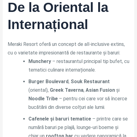
De la Oriental la
Internațional
Meraki Resort oferă un concept de all-inclusive extins,
cu o varietate impresionantă de restaurante și baruri:
Munchery
– restaurantul principal tip bufet, cu
tematici culinare internaționale.
Burger Boulevard
,
Souk Restaurant
(oriental),
Greek Taverna
,
Asian Fusion
și
Noodle Tribe
– pentru cei care vor să încerce
bucătării din diverse colțuri ale lumii.
Cafenele și baruri tematice
– printre care se
numără baruri pe plajă, lounge-uri boeme și
chiar un
rooftop bar
cu vedere panoramică la