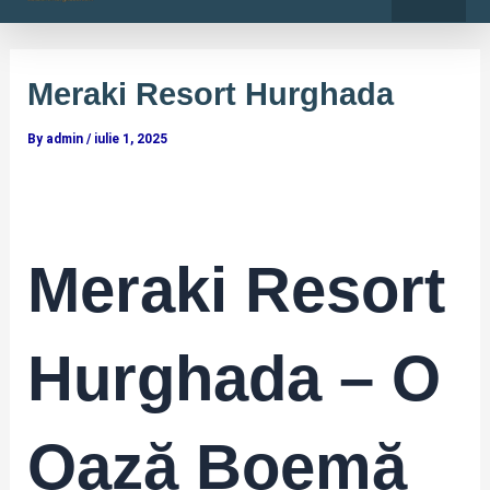
o
r
Skip
Post
k
a
-
m
to
navigation
f
content
Meraki Resort Hurghada
By
admin
/
iulie 1, 2025
Meraki Resort
Hurghada – O
Oază Boemă