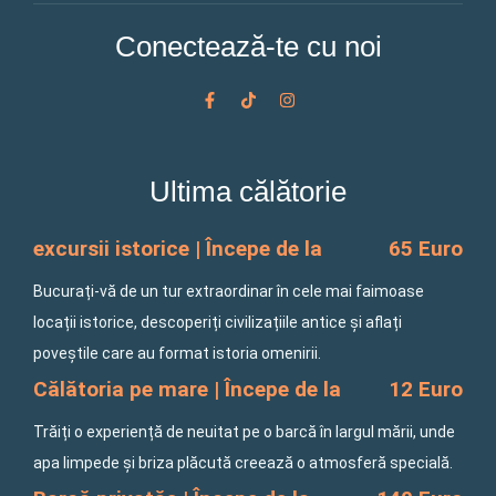
Conectează-te cu noi
F
T
I
a
i
n
c
k
s
e
t
t
b
o
a
o
k
g
Ultima călătorie
o
r
k
a
-
m
f
excursii istorice | Începe de la
65 Euro
Bucurați-vă de un tur extraordinar în cele mai faimoase
locații istorice, descoperiți civilizațiile antice și aflați
poveștile care au format istoria omenirii.
Călătoria pe mare | Începe de la
12 Euro
Trăiți o experiență de neuitat pe o barcă în largul mării, unde
apa limpede și briza plăcută creează o atmosferă specială.