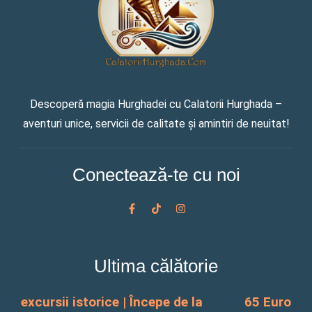
Descoperă magia Hurghadei cu Calatorii Hurghada –
aventuri unice, servicii de calitate și amintiri de neuitat!
Conectează-te cu noi
F
T
I
a
i
n
c
k
s
e
t
t
b
o
a
o
k
g
Ultima călătorie
o
r
k
a
-
m
f
excursii istorice | Începe de la
65 Euro