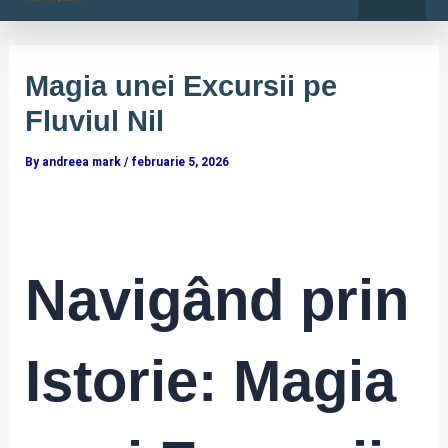
o
r
Skip
Post
k
a
-
m
to
navigation
f
content
Magia unei Excursii pe
Fluviul Nil
By
andreea mark
/
februarie 5, 2026
Navigând prin
Istorie: Magia