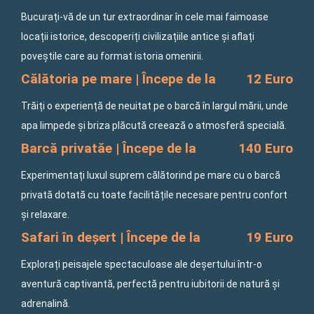
Bucurați-vă de un tur extraordinar în cele mai faimoase
locații istorice, descoperiți civilizațiile antice și aflați
poveștile care au format istoria omenirii.
Călătoria pe mare | Începe de la
12 Euro
Trăiți o experiență de neuitat pe o barcă în largul mării, unde
apa limpede și briza plăcută creează o atmosferă specială.
Barcă privatăe | Începe de la
140 Euro
Experimentați luxul suprem călătorind pe mare cu o barcă
privată dotată cu toate facilitățile necesare pentru confort
și relaxare.
Safari în deșert | Începe de la
19 Euro
Explorați peisajele spectaculoase ale deșertului într-o
aventură captivantă, perfectă pentru iubitorii de natură și
adrenalină.