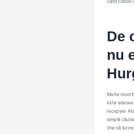
când cobori d
De c
nu e
Hur
Multe resortu
este adesea d
recepției. At
simplă căuta
Vrei să lucre