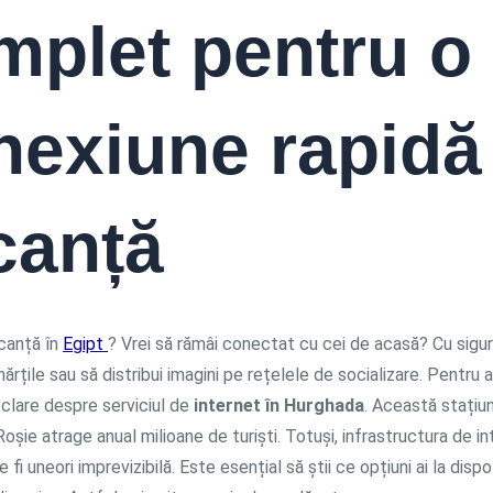
mplet pentru o
nexiune rapidă
canță
acanță în
Egipt
? Vrei să rămâi conectat cu cei de acasă? Cu sigur
hărțile sau să distribui imagini pe rețelele de socializare. Pentru a
 clare despre serviciul de
internet în Hurghada
. Această stațiu
oșie atrage anual milioane de turiști. Totuși, infrastructura de in
 fi uneori imprevizibilă. Este esențial să știi ce opțiuni ai la disp