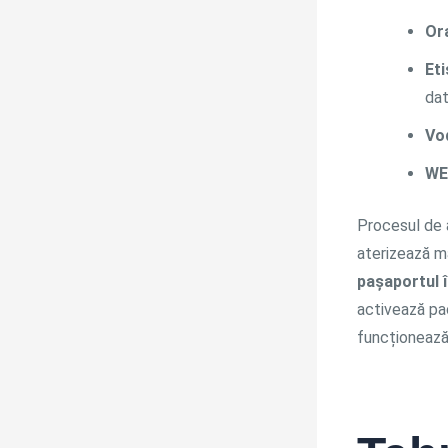
Or
Eti
dat
Vo
WE
Procesul de a
aterizează ma
pașaportul î
activează pac
funcționează