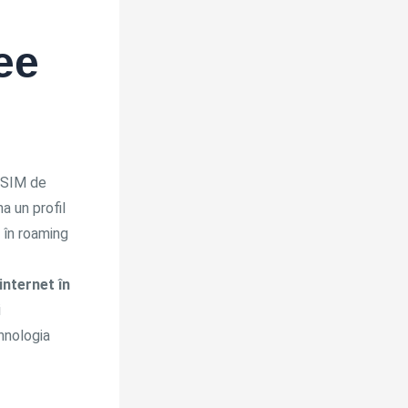
ee
a SIM de
a un profil
i în roaming
internet în
i
ehnologia