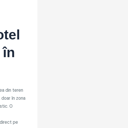
otel
 în
tea din teren
 doar în zona
stic. O
 direct pe