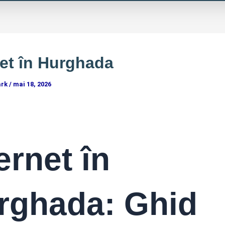
net în Hurghada
ark
/
mai 18, 2026
ernet în
rghada: Ghid