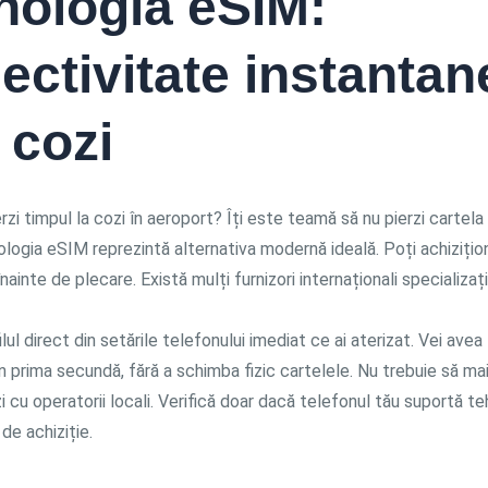
nologia eSIM:
ectivitate instantan
 cozi
erzi timpul la cozi în aeroport? Îți este teamă să nu pierzi cartel
ogia eSIM reprezintă alternativa modernă ideală. Poți achizițion
nainte de plecare. Există mulți furnizori internaționali specializaț
ilul direct din setările telefonului imediat ce ai aterizat. Vei avea
n prima secundă, fără a schimba fizic cartelele. Nu trebuie să ma
i cu operatorii locali. Verifică doar dacă telefonul tău suportă t
de achiziție.