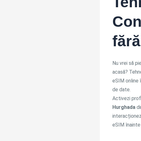
Teh
Con
fără
Nu vrei să pi
acasă? Tehnol
eSIM online î
de date.
Activezi prof
Hurghada
di
interacționez
eSIM înainte 