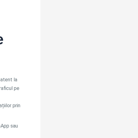
e
 atent la
raficul pe
iilor prin
sApp sau