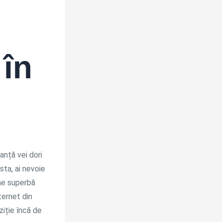
 în
anță vei dori
sta, ai nevoie
ne superbă
ternet din
oziție încă de