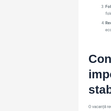
Fol
fol
Red
eco
Con
imp
stab
O vacanță re