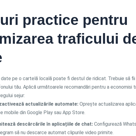
uri practice pentru
mizarea traficului d
e
ate pe o cartelă locală poate fi destul de ridicat. Trebuie să fii
fonului tău. Aplică următoarele recomandări pentru a economisi t
egului sejur:
zactivează actualizările automate:
Oprește actualizarea aplicaț
e mobile din Google Play sau App Store.
itează descărcările în aplicațiile de chat:
Configurează What
egram să nu descarce automat clipurile video primite.