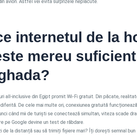
in avion. Astfel vei evita surprizele neplăcute.
e internetul de la h
ste mereu suficient
ghada?
ri all-inclusive din Egipt promit Wi-Fi gratuit. Din păcate, realita
iferită. De cele mai multe ori, conexiunea gratuită funcționează
unci când mii de turiști se conectează simultan, viteza scade dra
re pe Google devine un test de răbdare.
zi de la distanță sau să trimiți fișiere mari? Îți dorești semnal bun