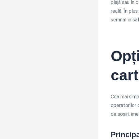
plajă sau în 
reală. În plu
semnal în saf
Opț
cart
Cea mai simpl
operatorilor 
de sosiri, im
Principa