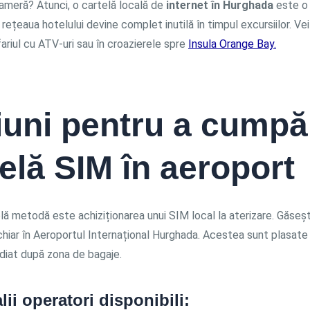
cameră? Atunci, o cartelă locală de
internet în Hurghada
este o
s, rețeaua hotelului devine complet inutilă în timpul excursiilor. V
ariul cu ATV-uri sau în croazierele spre
Insula Orange Bay.
iuni pentru a cumpă
elă SIM în aeroport
ă metodă este achiziționarea unui SIM local la aterizare. Găseșt
chiar în Aeroportul Internațional Hurghada. Acestea sunt plasate 
ediat după zona de bagaje.
lii operatori disponibili: