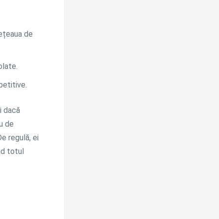
rețeaua de
olate.
etitive.
i dacă
u de
e regulă, ei
d totul