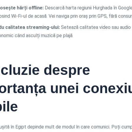
osește hărți offline:
Descarcă harta regiunii Hurghada în Goog
osind Wi-Fi-ul de acasă. Vei naviga prin oraș prin GPS, fără cons
u calitatea streaming-ului:
Setează calitatea video sau audio
nomic când asculți muzică pe plajă.
cluzie despre
ortanța unei conexi
ile
ușită în Egipt depinde mult de modul în care comunici. Poți cump