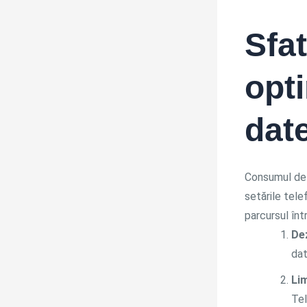
Sfat
opti
dat
Consumul de d
setările tele
parcursul într
De
dat
Lim
Tel