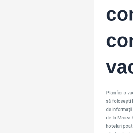
co
co
va
Planifici o v
să folosești 
de informații
de la Marea R
hoteluri poate