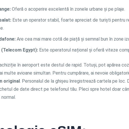
ange:
Oferă o acoperire excelentă în zonele urbane și pe plaje.
salat:
Este un operator stabil, foarte apreciat de turiști pentru 
e.
dafone:
Are cea mai mare cotă de piață și semnal bun în zone iz
 (Telecom Egypt):
Este operatorul național și oferă viteze comp
chiziție în aeroport este destul de rapid. Totuși, pot apărea coz
i multe avioane simultan. Pentru cumpărare, ai nevoie obligatori
n original
. Personalul de la ghișeu înregistrează cartela pe loc. D
hetul de date direct pe telefonul tău. Pleci spre hotel doar cân
 normal.