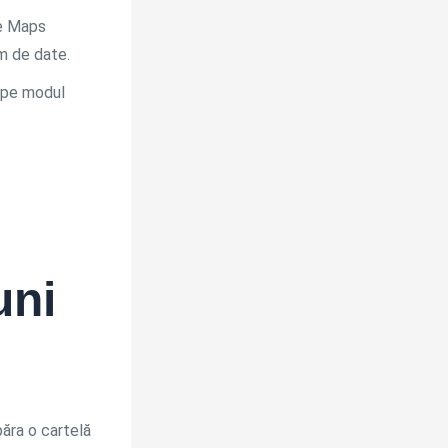
le Maps
um de date.
 pe modul
uni
ăra o cartelă