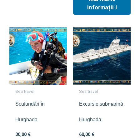
informații ℹ︎
Sea travel
Sea travel
Scufundări în
Excursie submarină
Hurghada
Hurghada
30,00
€
60,00
€