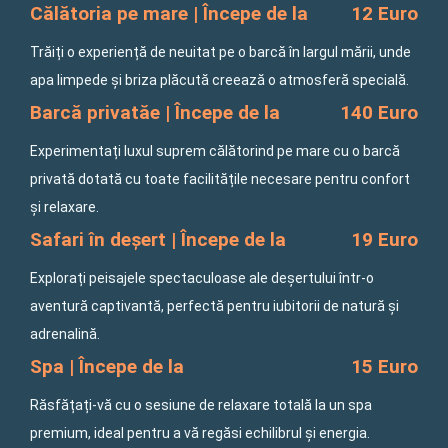
Călătoria pe mare | Începe de la
12 Euro
Trăiți o experiență de neuitat pe o barcă în largul mării, unde
apa limpede și briza plăcută creează o atmosferă specială.
Barcă privatăe | Începe de la
140 Euro
Experimentați luxul suprem călătorind pe mare cu o barcă
privată dotată cu toate facilitățile necesare pentru confort
și relaxare.
Safari în deșert | Începe de la
19 Euro
Explorați peisajele spectaculoase ale deșertului într-o
aventură captivantă, perfectă pentru iubitorii de natură și
adrenalină.
Spa | Începe de la
15 Euro
Răsfățați-vă cu o sesiune de relaxare totală la un spa
premium, ideal pentru a vă regăsi echilibrul și energia.