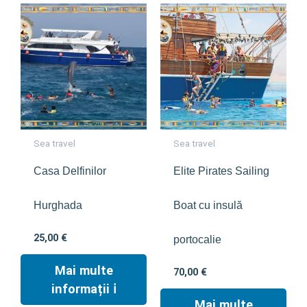
Sea travel
Sea travel
Casa Delfinilor
Elite Pirates Sailing
Hurghada
Boat cu insulă
25,00
€
portocalie
Mai multe
70,00
€
informații ℹ︎
Mai multe