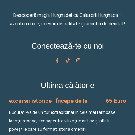
Descoperă magia Hurghadei cu Calatorii Hurghada –
aventuri unice, servicii de calitate și amintiri de neuitat!
Conectează-te cu noi
F
T
I
a
i
n
c
k
s
e
t
t
b
o
a
o
k
g
Ultima călătorie
o
r
k
a
-
m
f
excursii istorice | Începe de la
65 Euro
Bucurați-vă de un tur extraordinar în cele mai faimoase
locații istorice, descoperiți civilizațiile antice și aflați
poveștile care au format istoria omenirii.