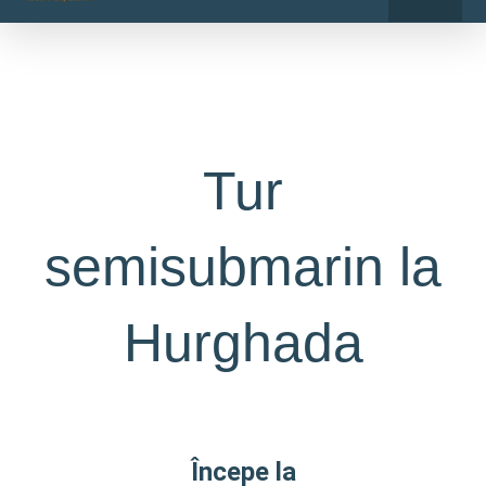
o
r
Skip
k
a
-
m
to
f
content
Tur
semisubmarin la
Hurghada
Începe la