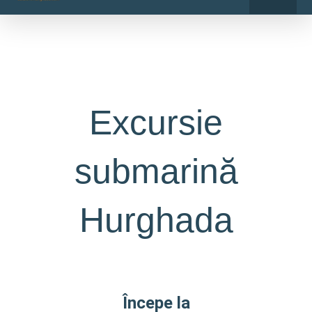
o
r
Skip
k
a
-
m
to
f
content
Excursie
submarină
Hurghada
Începe la