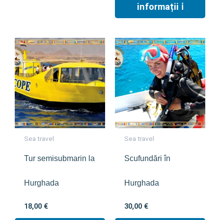
informații ℹ︎
Sea travel
Sea travel
Tur semisubmarin la
Scufundări în
Hurghada
Hurghada
18,00
€
30,00
€