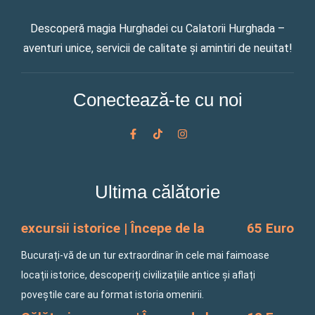
Descoperă magia Hurghadei cu Calatorii Hurghada –
aventuri unice, servicii de calitate și amintiri de neuitat!
Conectează-te cu noi
F
T
I
a
i
n
c
k
s
e
t
t
b
o
a
o
k
g
Ultima călătorie
o
r
k
a
-
m
f
excursii istorice | Începe de la
65 Euro
Bucurați-vă de un tur extraordinar în cele mai faimoase
locații istorice, descoperiți civilizațiile antice și aflați
poveștile care au format istoria omenirii.