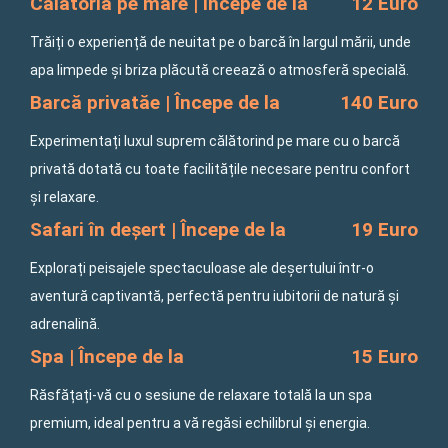
Călătoria pe mare | Începe de la
12 Euro
Trăiți o experiență de neuitat pe o barcă în largul mării, unde
apa limpede și briza plăcută creează o atmosferă specială.
Barcă privatăe | Începe de la
140 Euro
Experimentați luxul suprem călătorind pe mare cu o barcă
privată dotată cu toate facilitățile necesare pentru confort
și relaxare.
Safari în deșert | Începe de la
19 Euro
Explorați peisajele spectaculoase ale deșertului într-o
aventură captivantă, perfectă pentru iubitorii de natură și
adrenalină.
Spa | Începe de la
15 Euro
Răsfățați-vă cu o sesiune de relaxare totală la un spa
premium, ideal pentru a vă regăsi echilibrul și energia.