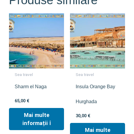
Sea travel
Sea travel
Sharm el Naga
Insula Orange Bay
65,00
€
Hurghada
Mai multe
30,00
€
informații ℹ︎
Mai multe