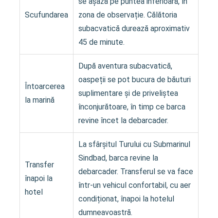
se așază pe puntea inferioară, în
Scufundarea
zona de observație. Călătoria
subacvatică durează aproximativ
45 de minute.
După aventura subacvatică,
oaspeții se pot bucura de băuturi
Întoarcerea
suplimentare și de priveliștea
la marină
înconjurătoare, în timp ce barca
revine încet la debarcader.
La sfârșitul Turului cu Submarinul
Sindbad, barca revine la
Transfer
debarcader. Transferul se va face
înapoi la
într-un vehicul confortabil, cu aer
hotel
condiționat, înapoi la hotelul
dumneavoastră.