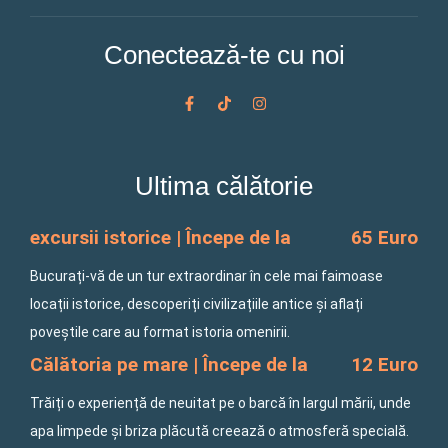
Conectează-te cu noi
F
T
I
a
i
n
c
k
s
e
t
t
b
o
a
o
k
g
Ultima călătorie
o
r
k
a
-
m
f
excursii istorice | Începe de la
65 Euro
Bucurați-vă de un tur extraordinar în cele mai faimoase
locații istorice, descoperiți civilizațiile antice și aflați
poveștile care au format istoria omenirii.
Călătoria pe mare | Începe de la
12 Euro
Trăiți o experiență de neuitat pe o barcă în largul mării, unde
apa limpede și briza plăcută creează o atmosferă specială.