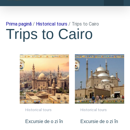
o
r
Skip
k
a
-
m
to
f
content
Prima pagină
/
Historical tours
/ Trips to Cairo
Trips to Cairo
Historical tours
Historical tours
Excursie de o zi în
Excursie de o zi în