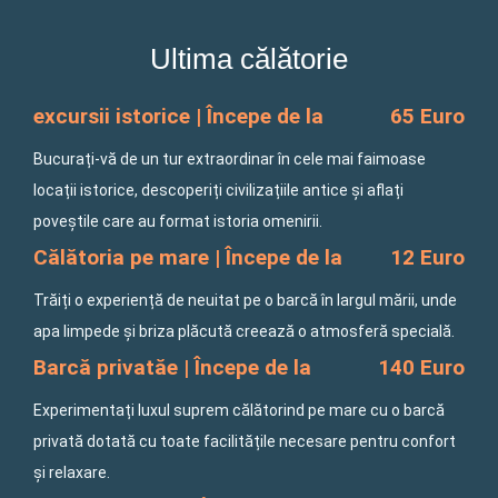
e
t
t
b
o
a
o
k
g
Ultima călătorie
o
r
k
a
-
m
f
excursii istorice | Începe de la
65 Euro
Bucurați-vă de un tur extraordinar în cele mai faimoase
locații istorice, descoperiți civilizațiile antice și aflați
poveștile care au format istoria omenirii.
Călătoria pe mare | Începe de la
12 Euro
Trăiți o experiență de neuitat pe o barcă în largul mării, unde
apa limpede și briza plăcută creează o atmosferă specială.
Barcă privatăe | Începe de la
140 Euro
Experimentați luxul suprem călătorind pe mare cu o barcă
privată dotată cu toate facilitățile necesare pentru confort
și relaxare.