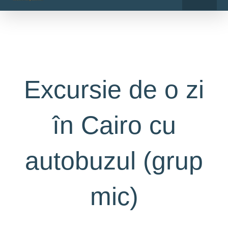
o
r
Skip
k
a
-
m
to
f
content
Excursie de o zi
în Cairo cu
autobuzul (grup
mic)