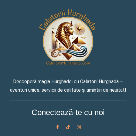
Descoperă magia Hurghadei cu Calatorii Hurghada –
aventuri unice, servicii de calitate și amintiri de neuitat!
Conectează-te cu noi
F
T
I
a
i
n
c
k
s