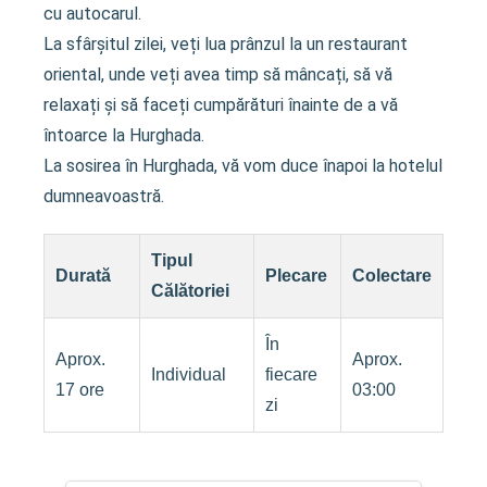
cu autocarul.
La sfârșitul zilei, veți lua prânzul la un restaurant
oriental, unde veți avea timp să mâncați, să vă
relaxați și să faceți cumpărături înainte de a vă
întoarce la Hurghada.
La sosirea în Hurghada, vă vom duce înapoi la hotelul
dumneavoastră.
Tipul
Durată
Plecare
Colectare
Călătoriei
În
Aprox.
Aprox.
Individual
fiecare
17 ore
03:00
zi