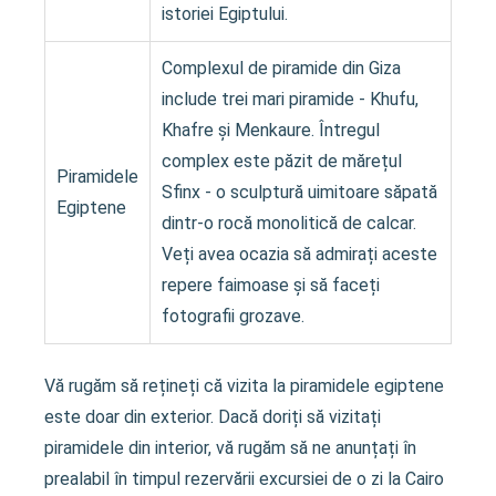
istoriei Egiptului.
Complexul de piramide din Giza
include trei mari piramide - Khufu,
Khafre și Menkaure. Întregul
complex este păzit de mărețul
Piramidele
Sfinx - o sculptură uimitoare săpată
Egiptene
dintr-o rocă monolitică de calcar.
Veți avea ocazia să admirați aceste
repere faimoase și să faceți
fotografii grozave.
Vă rugăm să rețineți că vizita la piramidele egiptene
este doar din exterior. Dacă doriți să vizitați
piramidele din interior, vă rugăm să ne anunțați în
prealabil în timpul rezervării excursiei de o zi la Cairo