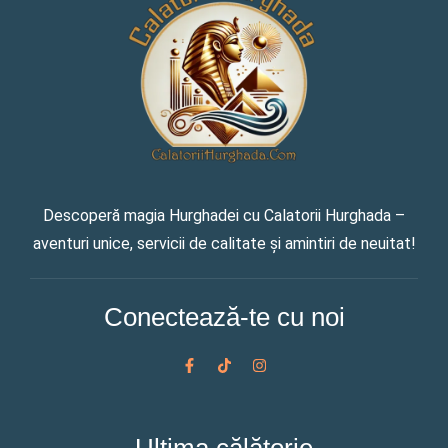
Descoperă magia Hurghadei cu Calatorii Hurghada –
aventuri unice, servicii de calitate și amintiri de neuitat!
Conectează-te cu noi
F
T
I
a
i
n
c
k
s
e
t
t
b
o
a
o
k
g
o
r