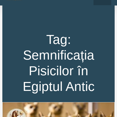
o
r
Skip
k
a
-
m
to
f
content
Tag:
Semnificația
Pisicilor în
Egiptul Antic