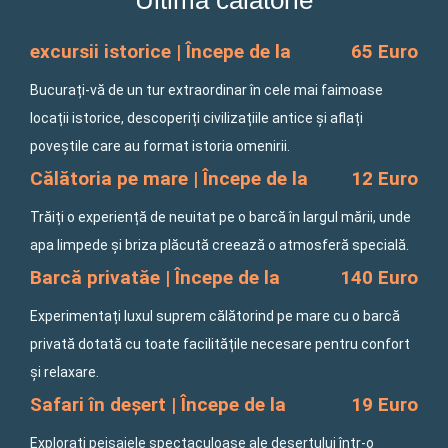
Ultima călătorie
k
a
-
m
f
excursii istorice | Începe de la
65 Euro
Bucurați-vă de un tur extraordinar în cele mai faimoase
locații istorice, descoperiți civilizațiile antice și aflați
poveștile care au format istoria omenirii.
Călătoria pe mare | Începe de la
12 Euro
Trăiți o experiență de neuitat pe o barcă în largul mării, unde
apa limpede și briza plăcută creează o atmosferă specială.
Barcă privatăe | Începe de la
140 Euro
Experimentați luxul suprem călătorind pe mare cu o barcă
privată dotată cu toate facilitățile necesare pentru confort
și relaxare.
Safari în deșert | Începe de la
19 Euro
Explorați peisajele spectaculoase ale deșertului într-o