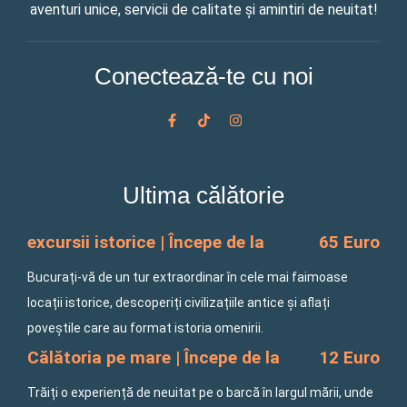
aventuri unice, servicii de calitate și amintiri de neuitat!
Conectează-te cu noi
F
T
I
a
i
n
c
k
s
e
t
t
b
o
a
o
k
g
Ultima călătorie
o
r
k
a
-
m
f
excursii istorice | Începe de la
65 Euro
Bucurați-vă de un tur extraordinar în cele mai faimoase
locații istorice, descoperiți civilizațiile antice și aflați
poveștile care au format istoria omenirii.
Călătoria pe mare | Începe de la
12 Euro
Trăiți o experiență de neuitat pe o barcă în largul mării, unde