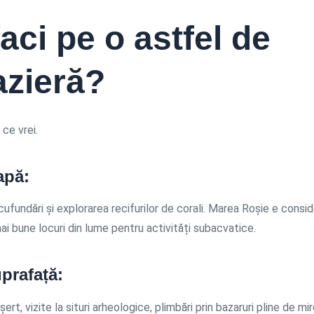
aci pe o astfel de
azieră?
 ce vrei.
apă:
cufundări și explorarea recifurilor de corali. Marea Roșie e consi
ai bune locuri din lume pentru activități subacvatice.
prafață:
șert, vizite la situri arheologice, plimbări prin bazaruri pline de mir