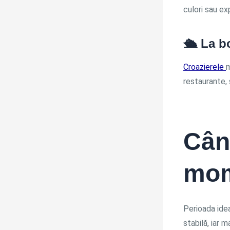
culori sau ex
🛳️ La b
Croazierele
m
restaurante, 
Cân
mom
Perioada ide
stabilă, iar 