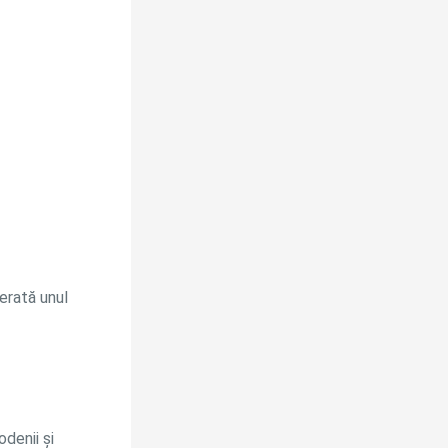
derată unul
odenii și