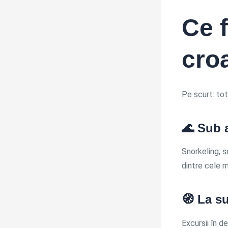
Ce f
cro
Pe scurt: tot
🌊 Sub 
Snorkeling, s
dintre cele m
🧭 La su
Excursii în de