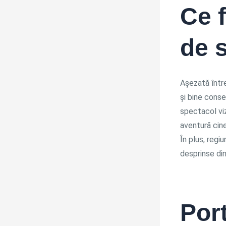
Ce 
de 
Așezată între
și bine conse
spectacol viz
aventură cin
În plus, regiu
desprinse din
Port