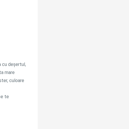
 cu deșertul,
 ta mare
ster, culoare
ce te