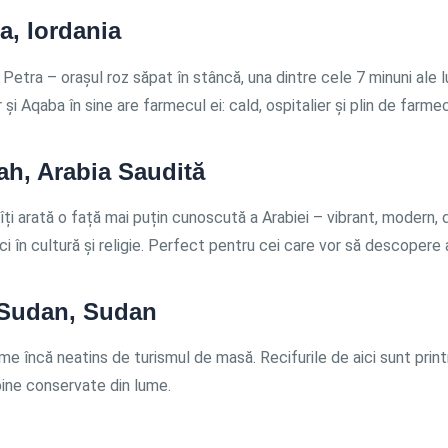
a, Iordania
Petra – orașul roz săpat în stâncă, una dintre cele 7 minuni ale l
și Aqaba în sine are farmecul ei: cald, ospitalier și plin de farmec
ah, Arabia Saudită
îți arată o față mai puțin cunoscută a Arabiei – vibrant, modern, 
ci în cultură și religie. Perfect pentru cei care vor să descopere 
 Sudan, Sudan
me încă neatins de turismul de masă. Recifurile de aici sunt prin
bine conservate din lume.