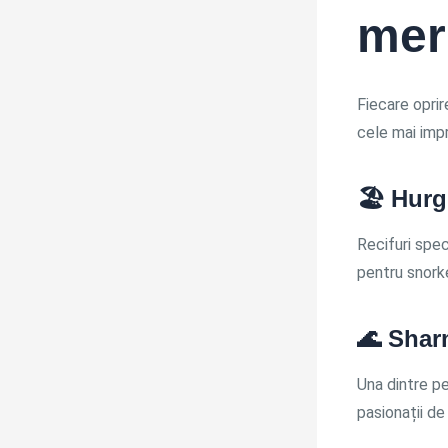
mer
Fiecare oprir
cele mai impr
🏖️
Hurg
Recifuri spec
pentru snorke
🌊
Shar
Una dintre p
pasionații de