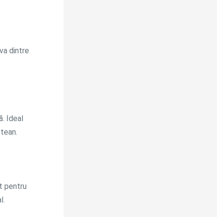
va dintre
ă. Ideal
ptean.
t pentru
l.