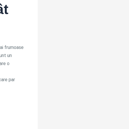
ât
mai frumoase
sunt un
are o
 care par