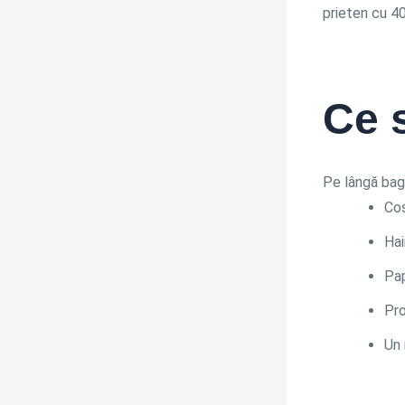
prieten cu 4
Ce s
Pe lângă baga
Cos
Hai
Pap
Pro
Un 