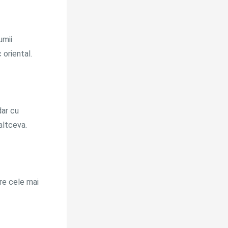
umii
 oriental.
dar cu
altceva.
tre cele mai