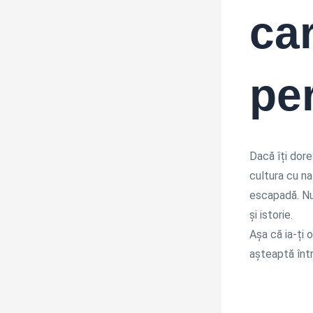
ca
pe
Dacă îți dor
cultura cu n
escapadă. Nu 
și istorie.
Așa că ia-ți 
așteaptă înt