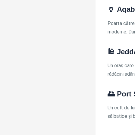
🏺
Aqab
Poarta către 
moderne. Dar 
🕌
Jedd
Un oraș care 
rădăcini adân
🌅
Port
Un colț de lu
sălbatice și 