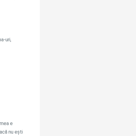
a-uri,
emea e
dacă nu ești