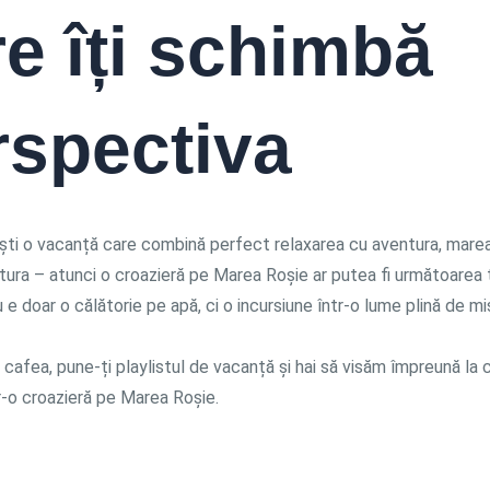
re îți schimbă
rspectiva
ești o vacanță care combină perfect relaxarea cu aventura, marea
atura – atunci o croazieră pe Marea Roșie ar putea fi următoarea
e doar o călătorie pe apă, ci o incursiune într-o lume plină de mi
o cafea, pune-ți playlistul de vacanță și hai să visăm împreună la 
r-o croazieră pe Marea Roșie.