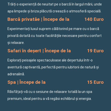
Trăiți o experiență de neuitat pe o barcă în largul mării, unde
apa limpede și briza plăcută creează o atmosferă specială.
Barcă privatăe | Începe de la
140 Euro
Experimentați luxul suprem călătorind pe mare cu o barcă
privată dotată cu toate facilitățile necesare pentru confort
și relaxare.
Safari în deșert | Începe de la
19 Euro
Explorați peisajele spectaculoase ale deșertului într-o
aventură captivantă, perfectă pentru iubitorii de natură și
adrenalină.
Spa | Începe de la
15 Euro
Răsfățați-vă cu o sesiune de relaxare totală la un spa
premium, ideal pentru a vă regăsi echilibrul și energia.