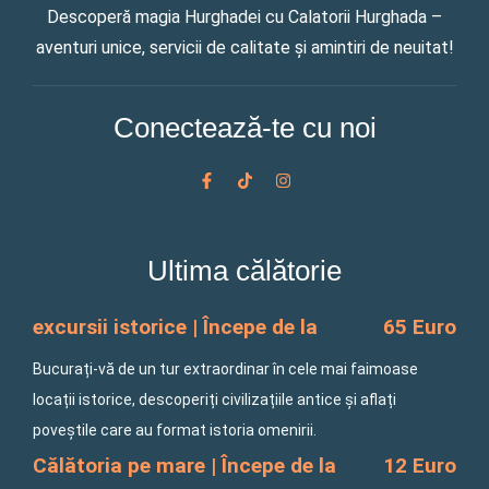
Descoperă magia Hurghadei cu Calatorii Hurghada –
aventuri unice, servicii de calitate și amintiri de neuitat!
Conectează-te cu noi
F
T
I
a
i
n
c
k
s
e
t
t
b
o
a
o
k
g
Ultima călătorie
o
r
k
a
-
m
f
excursii istorice | Începe de la
65 Euro
Bucurați-vă de un tur extraordinar în cele mai faimoase
locații istorice, descoperiți civilizațiile antice și aflați
poveștile care au format istoria omenirii.
Călătoria pe mare | Începe de la
12 Euro