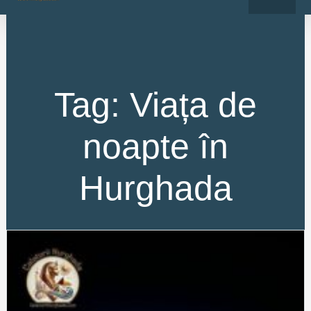
o
r
Skip
k
a
-
m
to
f
content
Tag: Viața de
noapte în
Hurghada