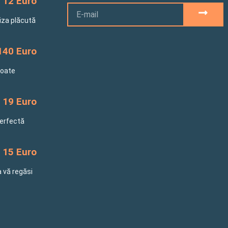
12 Euro
Email
SUBM
riza plăcută
140 Euro
toate
19 Euro
perfectă
15 Euro
a vă regăsi