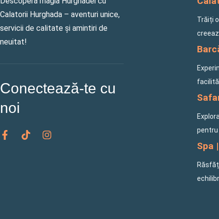
Călăt
Descoperă magia Hurghadei cu
Calatorii Hurghada – aventuri unice,
Trăiți 
servicii de calitate și amintiri de
creeaz
neuitat!
Barcă
Experi
facilit
Conectează-te cu
Safar
noi
Explora
F
T
I
pentru 
a
i
n
Spa |
c
k
s
e
t
t
Răsfăța
b
o
a
o
k
g
echilib
o
r
k
a
-
m
f