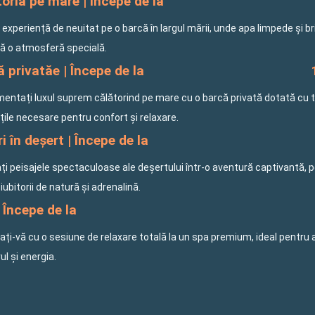
oria pe mare | Începe de la
o experiență de neuitat pe o barcă în largul mării, unde apa limpede și b
ă o atmosferă specială.
 privatăe | Începe de la
mentați luxul suprem călătorind pe mare cu o barcă privată dotată cu 
ățile necesare pentru confort și relaxare.
i în deșert | Începe de la
ți peisajele spectaculoase ale deșertului într-o aventură captivantă, 
iubitorii de natură și adrenalină.
 Începe de la
ți-vă cu o sesiune de relaxare totală la un spa premium, ideal pentru 
rul și energia.