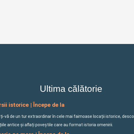
Ultima călătorie
sii istorice | Începe de la
i-vă de un tur extraordinar în cele mai faimoase locații istorice, desco
ațiile antice și aflați poveștile care au format istoria omenirii.