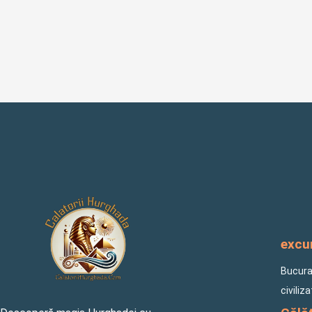
excur
Bucuraț
civiliz