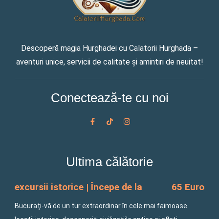
Descoperă magia Hurghadei cu Calatorii Hurghada –
aventuri unice, servicii de calitate și amintiri de neuitat!
Conectează-te cu noi
F
T
I
a
i
n
c
k
s
e
t
t
b
o
a
o
k
g
Ultima călătorie
o
r
k
a
-
m
f
excursii istorice | Începe de la
65 Euro
Bucurați-vă de un tur extraordinar în cele mai faimoase