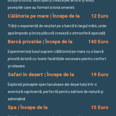
locații istorice, descoperiți civilizațiile antice și aflați
poveștile care au format istoria omenirii.
Călătoria pe mare | Începe de la
12 Euro
Trăiți o experiență de neuitat pe o barcă în largul mării, unde
apa limpede și briza plăcută creează o atmosferă specială.
Barcă privatăe | Începe de la
140 Euro
Experimentați luxul suprem călătorind pe mare cu o barcă
privată dotată cu toate facilitățile necesare pentru confort
și relaxare.
Safari în deșert | Începe de la
19 Euro
Explorați peisajele spectaculoase ale deșertului într-o
aventură captivantă, perfectă pentru iubitorii de natură și
adrenalină.
Spa | Începe de la
15 Euro