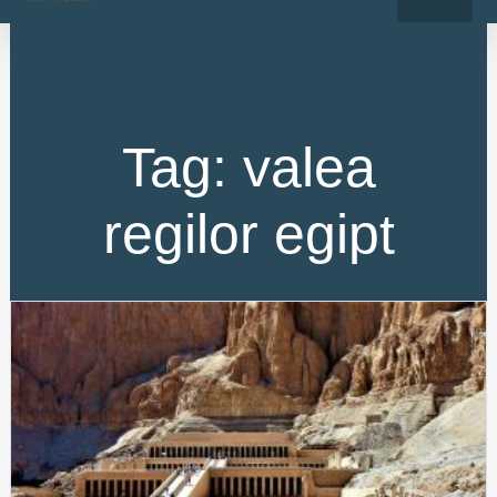
o
r
Skip
k
a
-
m
to
f
content
Tag: valea
regilor egipt