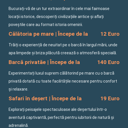
Bucurați-vă de un tur extraordinar în cele mai faimoase
locații istorice, descoperiți civilizațiile antice și aflați
poveștile care au format istoria omenirii.
Călătoria pe mare | Începe de la
12 Euro
Trăiți o experiență de neuitat pe o barcă în largul mării, unde
apa limpede și briza plăcută creează o atmosferă specială.
Barcă privatăe | Începe de la
140 Euro
Experimentați luxul suprem călătorind pe mare cu o barcă
privată dotată cu toate facilitățile necesare pentru confort
și relaxare.
Safari în deșert | Începe de la
19 Euro
Explorați peisajele spectaculoase ale deșertului într-o
aventură captivantă, perfectă pentru iubitorii de natură și
adrenalină.