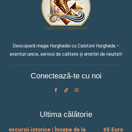
Descoperă magia Hurghadei cu Calatorii Hurghada –
aventuri unice, servicii de calitate și amintiri de neuitat!
Conectează-te cu noi
F
T
I
a
i
n
c
k
s
e
t
t
b
o
a
o
k
g
Ultima călătorie
o
r
k
a
-
m
f
excursii istorice | Începe de la
65 Euro