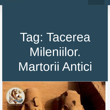
o
r
Skip
k
a
-
m
to
f
content
Tag: Tacerea
Mileniilor.
Martorii Antici