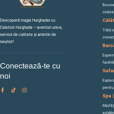
Bucuraț
civiliz
Călăt
Descoperă magia Hurghadei cu
Calatorii Hurghada – aventuri unice,
Trăiți 
servicii de calitate și amintiri de
creeaz
neuitat!
Barcă
Experi
facilit
Conectează-te cu
Safar
noi
Explora
F
T
I
pentru 
a
i
n
Spa |
c
k
s
e
t
t
Răsfăța
b
o
a
o
k
g
echilib