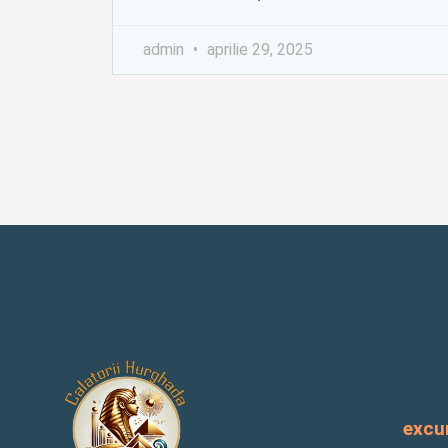
admin
aprilie 29, 2025
excur