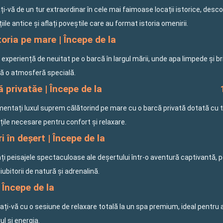
i-vă de un tur extraordinar în cele mai faimoase locații istorice, desco
ațiile antice și aflați poveștile care au format istoria omenirii.
oria pe mare | Începe de la
o experiență de neuitat pe o barcă în largul mării, unde apa limpede și b
ă o atmosferă specială.
 privatăe | Începe de la
mentați luxul suprem călătorind pe mare cu o barcă privată dotată cu 
ățile necesare pentru confort și relaxare.
i în deșert | Începe de la
ți peisajele spectaculoase ale deșertului într-o aventură captivantă, 
iubitorii de natură și adrenalină.
 Începe de la
ți-vă cu o sesiune de relaxare totală la un spa premium, ideal pentru 
rul și energia.