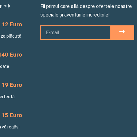
periți
Fii primul care află despre ofertele noastre
speciale și aventurile incredibile!
12 Euro
Email
SUBM
riza plăcută
140 Euro
toate
19 Euro
perfectă
15 Euro
a vă regăsi