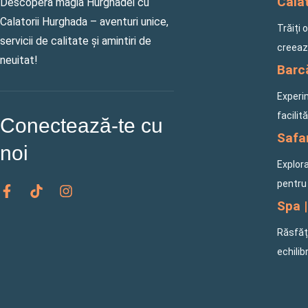
Călăt
Descoperă magia Hurghadei cu
Calatorii Hurghada – aventuri unice,
Trăiți 
servicii de calitate și amintiri de
creeaz
neuitat!
Barcă
Experi
facilit
Conectează-te cu
Safar
noi
Explora
F
T
I
pentru 
a
i
n
Spa |
c
k
s
e
t
t
Răsfăța
b
o
a
o
k
g
echilib
o
r
k
a
-
m
f