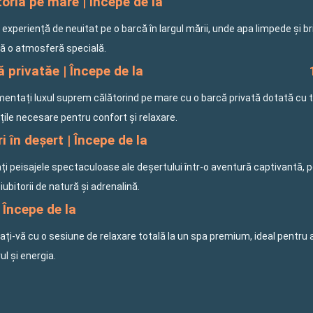
oria pe mare | Începe de la
o experiență de neuitat pe o barcă în largul mării, unde apa limpede și b
ă o atmosferă specială.
 privatăe | Începe de la
mentați luxul suprem călătorind pe mare cu o barcă privată dotată cu 
ățile necesare pentru confort și relaxare.
i în deșert | Începe de la
ți peisajele spectaculoase ale deșertului într-o aventură captivantă, 
iubitorii de natură și adrenalină.
 Începe de la
ți-vă cu o sesiune de relaxare totală la un spa premium, ideal pentru 
rul și energia.