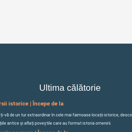
Ultima călătorie
sii istorice | Începe de la
i-vă de un tur extraordinar în cele mai faimoase locații istorice, desco
ațiile antice și aflați poveștile care au format istoria omenirii.