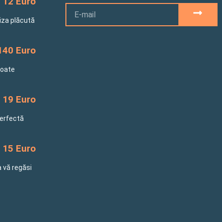
12 Euro
Email
SUBM
riza plăcută
140 Euro
toate
19 Euro
perfectă
15 Euro
a vă regăsi