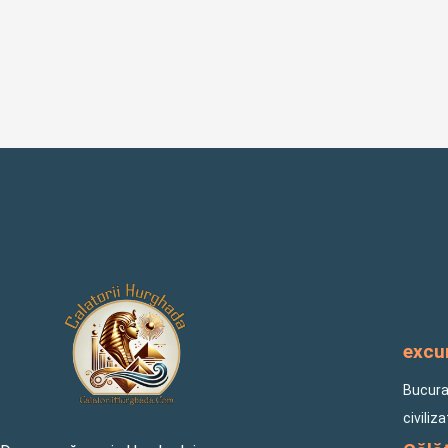
excur
Bucuraț
civiliz