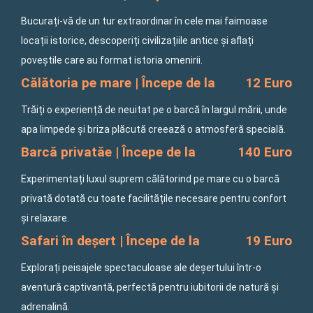
Bucurați-vă de un tur extraordinar în cele mai faimoase
locații istorice, descoperiți civilizațiile antice și aflați
poveștile care au format istoria omenirii.
Călătoria pe mare | Începe de la
12 Euro
Trăiți o experiență de neuitat pe o barcă în largul mării, unde
apa limpede și briza plăcută creează o atmosferă specială.
Barcă privatăe | Începe de la
140 Euro
Experimentați luxul suprem călătorind pe mare cu o barcă
privată dotată cu toate facilitățile necesare pentru confort
și relaxare.
Safari în deșert | Începe de la
19 Euro
Explorați peisajele spectaculoase ale deșertului într-o
aventură captivantă, perfectă pentru iubitorii de natură și
adrenalină.