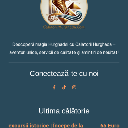
Descoperă magia Hurghadei cu Calatorii Hurghada –
aventuri unice, servicii de calitate și amintiri de neuitat!
Conectează-te cu noi
F
T
I
a
i
n
c
k
s
e
t
t
b
o
a
o
k
g
Ultima călătorie
o
r
k
a
-
m
f
excursii istorice | Începe de la
65 Euro