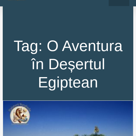
o
r
Skip
k
a
-
m
to
f
content
Tag: O Aventura
în Deșertul
Egiptean