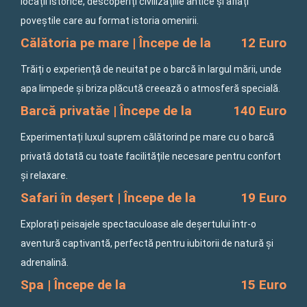
locații istorice, descoperiți civilizațiile antice și aflați
poveștile care au format istoria omenirii.
Călătoria pe mare | Începe de la
12 Euro
Trăiți o experiență de neuitat pe o barcă în largul mării, unde
apa limpede și briza plăcută creează o atmosferă specială.
Barcă privatăe | Începe de la
140 Euro
Experimentați luxul suprem călătorind pe mare cu o barcă
privată dotată cu toate facilitățile necesare pentru confort
și relaxare.
Safari în deșert | Începe de la
19 Euro
Explorați peisajele spectaculoase ale deșertului într-o
aventură captivantă, perfectă pentru iubitorii de natură și
adrenalină.
Spa | Începe de la
15 Euro