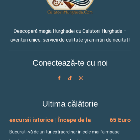
Descoperă magia Hurghadei cu Calatorii Hurghada –
aventuri unice, servicii de calitate și amintiri de neuitat!
Conectează-te cu noi
F
T
I
a
i
n
c
k
s
e
t
t
b
o
a
o
k
g
Ultima călătorie
o
r
k
a
-
m
f
excursii istorice | Începe de la
65 Euro
Bucurați-vă de un tur extraordinar în cele mai faimoase