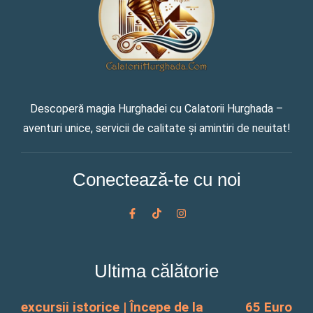
Descoperă magia Hurghadei cu Calatorii Hurghada –
aventuri unice, servicii de calitate și amintiri de neuitat!
Conectează-te cu noi
F
T
I
a
i
n
c
k
s
e
t
t
b
o
a
o
k
g
Ultima călătorie
o
r
k
a
-
m
f
excursii istorice | Începe de la
65 Euro