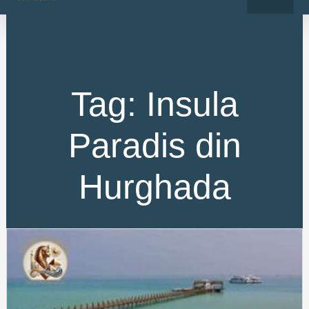
o
r
Skip
k
a
-
m
to
f
content
Tag: Insula
Paradis din
Hurghada