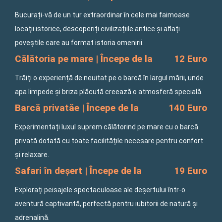
Bucurați-vă de un tur extraordinar în cele mai faimoase
locații istorice, descoperiți civilizațiile antice și aflați
poveștile care au format istoria omenirii.
Călătoria pe mare | Începe de la
12 Euro
Trăiți o experiență de neuitat pe o barcă în largul mării, unde
apa limpede și briza plăcută creează o atmosferă specială.
Barcă privatăe | Începe de la
140 Euro
Experimentați luxul suprem călătorind pe mare cu o barcă
privată dotată cu toate facilitățile necesare pentru confort
și relaxare.
Safari în deșert | Începe de la
19 Euro
Explorați peisajele spectaculoase ale deșertului într-o
aventură captivantă, perfectă pentru iubitorii de natură și
adrenalină.