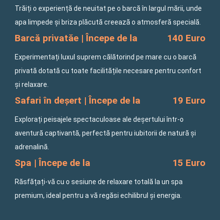
Trăiți o experiență de neuitat pe o barcă în largul mării, unde
apa limpede și briza plăcută creează o atmosferă specială.
Barcă privatăe | Începe de la
140 Euro
Experimentați luxul suprem călătorind pe mare cu o barcă
privată dotată cu toate facilitățile necesare pentru confort
și relaxare.
Safari în deșert | Începe de la
19 Euro
Explorați peisajele spectaculoase ale deșertului într-o
aventură captivantă, perfectă pentru iubitorii de natură și
adrenalină.
Spa | Începe de la
15 Euro
Răsfățați-vă cu o sesiune de relaxare totală la un spa
premium, ideal pentru a vă regăsi echilibrul și energia.