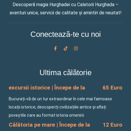
Descoperă magia Hurghadei cu Calatorii Hurghada –
aventuri unice, servicii de calitate și amintiri de neuitat!
Conectează-te cu noi
F
T
I
a
i
n
c
k
s
e
t
t
b
o
a
o
k
g
Ultima călătorie
o
r
k
a
-
m
f
excursii istorice | Începe de la
65 Euro
Bucurați-vă de un tur extraordinar în cele mai faimoase
locații istorice, descoperiți civilizațiile antice și aflați
poveștile care au format istoria omenirii.
Călătoria pe mare | Începe de la
12 Euro