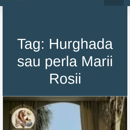
o
r
Skip
k
a
-
m
to
f
content
Tag: Hurghada
sau perla Marii
Rosii