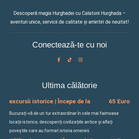
Descoperă magia Hurghadei cu Calatorii Hurghada –
aventuri unice, servicii de calitate și amintiri de neuitat!
Conectează-te cu noi
F
T
I
a
i
n
c
k
s
e
t
t
b
o
a
o
k
g
Ultima călătorie
o
r
k
a
-
m
f
excursii istorice | Începe de la
65 Euro
Bucurați-vă de un tur extraordinar în cele mai faimoase
locații istorice, descoperiți civilizațiile antice și aflați
poveștile care au format istoria omenirii.