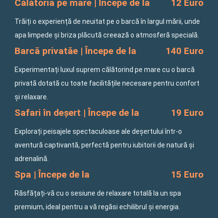
Călătoria pe mare | Începe de la
12 Euro
Trăiți o experiență de neuitat pe o barcă în largul mării, unde
apa limpede și briza plăcută creează o atmosferă specială.
Barcă privatăe | Începe de la
140 Euro
Experimentați luxul suprem călătorind pe mare cu o barcă
privată dotată cu toate facilitățile necesare pentru confort
și relaxare.
Safari în deșert | Începe de la
19 Euro
Explorați peisajele spectaculoase ale deșertului într-o
aventură captivantă, perfectă pentru iubitorii de natură și
adrenalină.
Spa | Începe de la
15 Euro
Răsfățați-vă cu o sesiune de relaxare totală la un spa
premium, ideal pentru a vă regăsi echilibrul și energia.