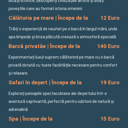
locații istorice, descoperiți civilizațiile antice și aflați
poveștile care au format istoria omenirii.
Călătoria pe mare | Începe de la
12 Euro
Trăiți o experiență de neuitat pe o barcă în largul mării, unde
apa limpede și briza plăcută creează o atmosferă specială.
Barcă privatăe | Începe de la
140 Euro
Experimentați luxul suprem călătorind pe mare cu o barcă
privată dotată cu toate facilitățile necesare pentru confort
și relaxare.
Safari în deșert | Începe de la
19 Euro
Explorați peisajele spectaculoase ale deșertului într-o
aventură captivantă, perfectă pentru iubitorii de natură și
adrenalină.
Spa | Începe de la
15 Euro