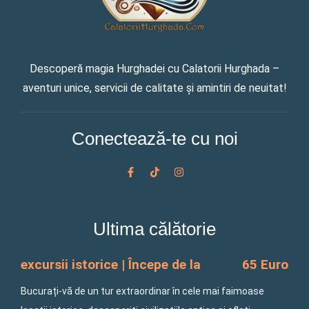
Descoperă magia Hurghadei cu Calatorii Hurghada –
aventuri unice, servicii de calitate și amintiri de neuitat!
Conectează-te cu noi
F
T
I
a
i
n
c
k
s
e
t
t
b
o
a
o
k
g
Ultima călătorie
o
r
k
a
-
m
f
excursii istorice | Începe de la
65 Euro
Bucurați-vă de un tur extraordinar în cele mai faimoase