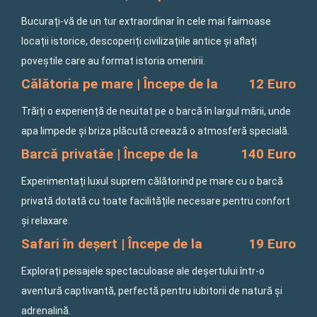
Bucurați-vă de un tur extraordinar în cele mai faimoase
locații istorice, descoperiți civilizațiile antice și aflați
poveștile care au format istoria omenirii.
Călătoria pe mare | Începe de la
12 Euro
Trăiți o experiență de neuitat pe o barcă în largul mării, unde
apa limpede și briza plăcută creează o atmosferă specială.
Barcă privatăe | Începe de la
140 Euro
Experimentați luxul suprem călătorind pe mare cu o barcă
privată dotată cu toate facilitățile necesare pentru confort
și relaxare.
Safari în deșert | Începe de la
19 Euro
Explorați peisajele spectaculoase ale deșertului într-o
aventură captivantă, perfectă pentru iubitorii de natură și
adrenalină.