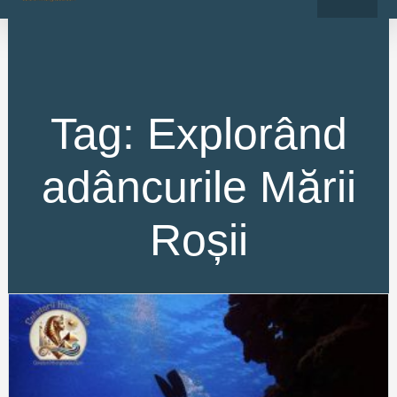
o
r
Skip
k
a
-
m
to
f
content
Tag: Explorând
adâncurile Mării
Roșii