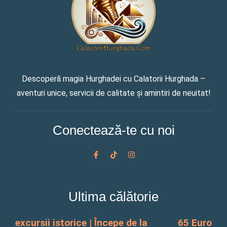
Descoperă magia Hurghadei cu Calatorii Hurghada –
aventuri unice, servicii de calitate și amintiri de neuitat!
Conectează-te cu noi
F
T
I
a
i
n
c
k
s
e
t
t
b
o
a
o
k
g
Ultima călătorie
o
r
k
a
-
m
f
excursii istorice | Începe de la
65 Euro