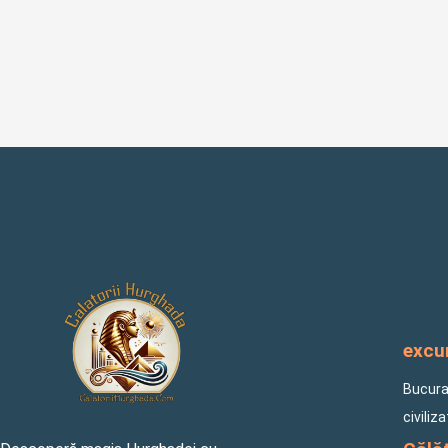
excur
Bucuraț
civiliz