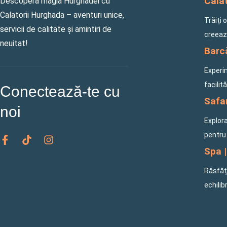
Călăt
Descoperă magia Hurghadei cu
Calatorii Hurghada – aventuri unice,
Trăiți 
servicii de calitate și amintiri de
creeaz
neuitat!
Barcă
Experi
facilit
Conectează-te cu
Safar
noi
Explora
F
T
I
pentru 
a
i
n
Spa |
c
k
s
e
t
t
Răsfăța
b
o
a
o
k
g
echilib
o
r
k
a
-
m
f