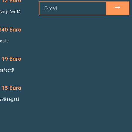
12 Euro
Email
SUBM
riza plăcută
140 Euro
toate
19 Euro
perfectă
15 Euro
a vă regăsi