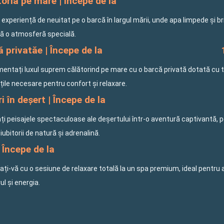
oria pe mare | Începe de la
o experiență de neuitat pe o barcă în largul mării, unde apa limpede și b
ă o atmosferă specială.
 privatăe | Începe de la
mentați luxul suprem călătorind pe mare cu o barcă privată dotată cu 
ățile necesare pentru confort și relaxare.
i în deșert | Începe de la
ți peisajele spectaculoase ale deșertului într-o aventură captivantă, 
iubitorii de natură și adrenalină.
 Începe de la
ți-vă cu o sesiune de relaxare totală la un spa premium, ideal pentru 
rul și energia.