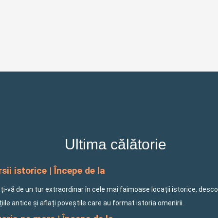
Ultima călătorie
sii istorice | Începe de la
i-vă de un tur extraordinar în cele mai faimoase locații istorice, desco
ațiile antice și aflați poveștile care au format istoria omenirii.