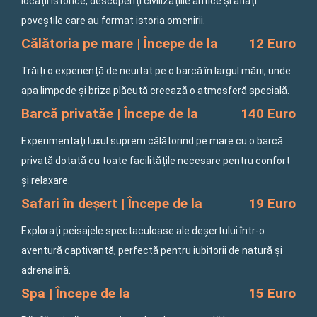
locații istorice, descoperiți civilizațiile antice și aflați
poveștile care au format istoria omenirii.
Călătoria pe mare | Începe de la
12 Euro
Trăiți o experiență de neuitat pe o barcă în largul mării, unde
apa limpede și briza plăcută creează o atmosferă specială.
Barcă privatăe | Începe de la
140 Euro
Experimentați luxul suprem călătorind pe mare cu o barcă
privată dotată cu toate facilitățile necesare pentru confort
și relaxare.
Safari în deșert | Începe de la
19 Euro
Explorați peisajele spectaculoase ale deșertului într-o
aventură captivantă, perfectă pentru iubitorii de natură și
adrenalină.
Spa | Începe de la
15 Euro