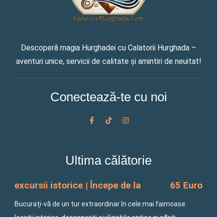
Descoperă magia Hurghadei cu Calatorii Hurghada –
aventuri unice, servicii de calitate și amintiri de neuitat!
Conectează-te cu noi
F
T
I
a
i
n
c
k
s
e
t
t
b
o
a
o
k
g
Ultima călătorie
o
r
k
a
-
m
f
excursii istorice | Începe de la
65 Euro
Bucurați-vă de un tur extraordinar în cele mai faimoase