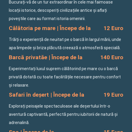
Bucurați-vă de un tur extraordinar în cele mai faimoase
locații istorice, descoperiți civilizațiile antice și aflați
poveștile care au format istoria omenirii.
Călătoria pe mare | Începe de la
12 Euro
Trăiți o experiență de neuitat pe o barcă în largul mării, unde
apa limpede și briza plăcută creează o atmosferă specială.
Barcă privatăe | Începe de la
140 Euro
Experimentați luxul suprem călătorind pe mare cu o barcă
privată dotată cu toate facilitățile necesare pentru confort
și relaxare.
Safari în deșert | Începe de la
19 Euro
Explorați peisajele spectaculoase ale deșertului într-o
aventură captivantă, perfectă pentru iubitorii de natură și
adrenalină.