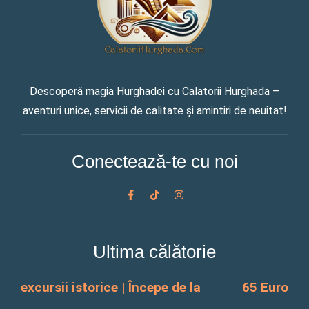
Descoperă magia Hurghadei cu Calatorii Hurghada –
aventuri unice, servicii de calitate și amintiri de neuitat!
Conectează-te cu noi
F
T
I
a
i
n
c
k
s
e
t
t
b
o
a
o
k
g
Ultima călătorie
o
r
k
a
-
m
f
excursii istorice | Începe de la
65 Euro