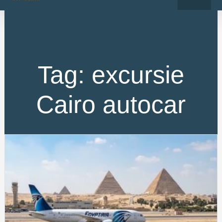
o
r
Skip
k
a
-
m
to
f
content
Tag: excursie
Cairo autocar