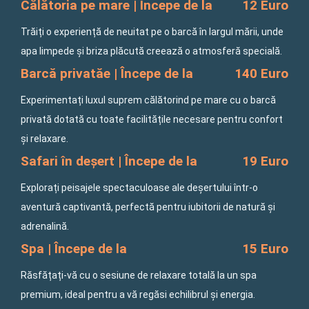
Călătoria pe mare | Începe de la
12 Euro
Trăiți o experiență de neuitat pe o barcă în largul mării, unde
apa limpede și briza plăcută creează o atmosferă specială.
Barcă privatăe | Începe de la
140 Euro
Experimentați luxul suprem călătorind pe mare cu o barcă
privată dotată cu toate facilitățile necesare pentru confort
și relaxare.
Safari în deșert | Începe de la
19 Euro
Explorați peisajele spectaculoase ale deșertului într-o
aventură captivantă, perfectă pentru iubitorii de natură și
adrenalină.
Spa | Începe de la
15 Euro
Răsfățați-vă cu o sesiune de relaxare totală la un spa
premium, ideal pentru a vă regăsi echilibrul și energia.