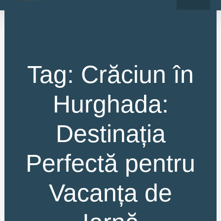
o
r
Skip
k
a
-
m
to
f
content
Tag: Crăciun în
Hurghada:
Destinația
Perfectă pentru
Vacanța de