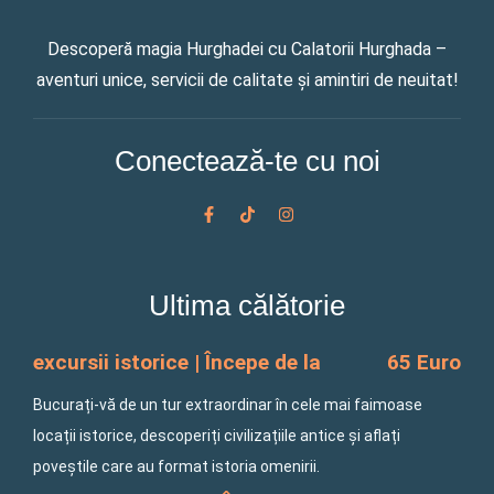
Descoperă magia Hurghadei cu Calatorii Hurghada –
aventuri unice, servicii de calitate și amintiri de neuitat!
Conectează-te cu noi
F
T
I
a
i
n
c
k
s
e
t
t
b
o
a
o
k
g
Ultima călătorie
o
r
k
a
-
m
f
excursii istorice | Începe de la
65 Euro
Bucurați-vă de un tur extraordinar în cele mai faimoase
locații istorice, descoperiți civilizațiile antice și aflați
poveștile care au format istoria omenirii.