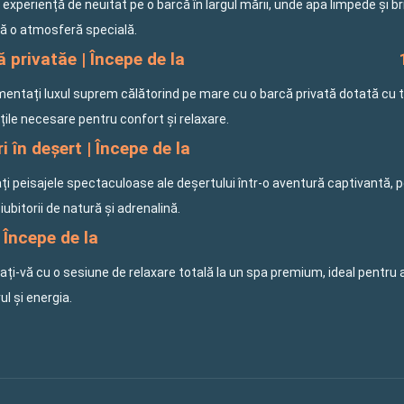
o experiență de neuitat pe o barcă în largul mării, unde apa limpede și b
ă o atmosferă specială.
 privatăe | Începe de la
mentați luxul suprem călătorind pe mare cu o barcă privată dotată cu 
ățile necesare pentru confort și relaxare.
i în deșert | Începe de la
ți peisajele spectaculoase ale deșertului într-o aventură captivantă, 
iubitorii de natură și adrenalină.
 Începe de la
ți-vă cu o sesiune de relaxare totală la un spa premium, ideal pentru 
rul și energia.