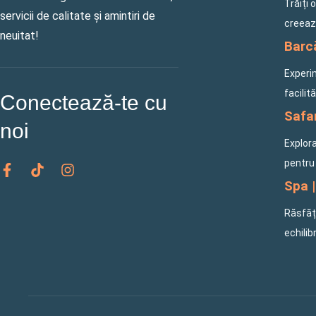
Trăiți 
servicii de calitate și amintiri de
creeaz
neuitat!
Barcă
Experi
facilit
Conectează-te cu
Safar
noi
Explora
F
T
I
pentru 
a
i
n
Spa |
c
k
s
e
t
t
Răsfăța
b
o
a
o
k
g
echilib
o
r
k
a
-
m
f