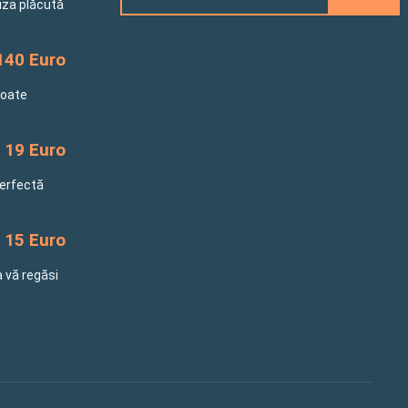
riza plăcută
140 Euro
toate
19 Euro
perfectă
15 Euro
a vă regăsi