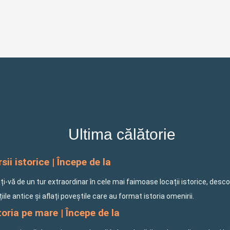
Ultima călătorie
sii istorice | Începe de la
i-vă de un tur extraordinar în cele mai faimoase locații istorice, desco
ațiile antice și aflați poveștile care au format istoria omenirii.
oria pe mare | Începe de la