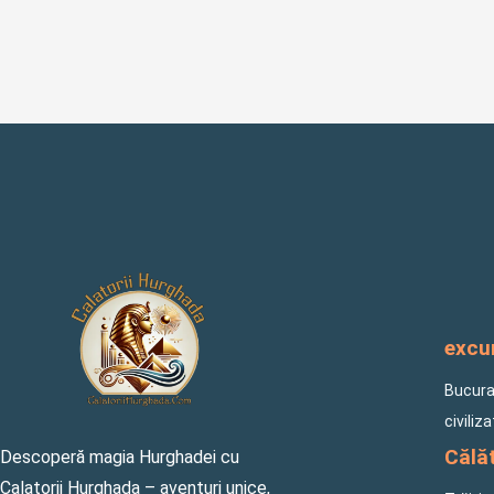
excur
Bucuraț
civiliz
Călăt
Descoperă magia Hurghadei cu
Calatorii Hurghada – aventuri unice,