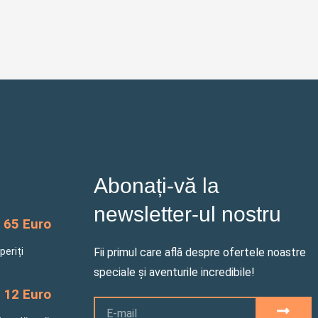
Abonați-vă la
newsletter-ul nostru
65 Euro
periți
Fii primul care află despre ofertele noastre
speciale și aventurile incredibile!
12 Euro
Email
SUBM