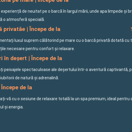
o experiență de neuitat pe o barcă în largul mării, unde apa limpede și b
ă o atmosferă specială.
 privatăe | Începe de la
mentați luxul suprem călătorind pe mare cu o barcă privată dotată cu 
ățile necesare pentru confort și relaxare.
i în deșert | Începe de la
ți peisajele spectaculoase ale deșertului într-o aventură captivantă, 
iubitorii de natură și adrenalină.
 Începe de la
ți-vă cu o sesiune de relaxare totală la un spa premium, ideal pentru 
rul și energia.