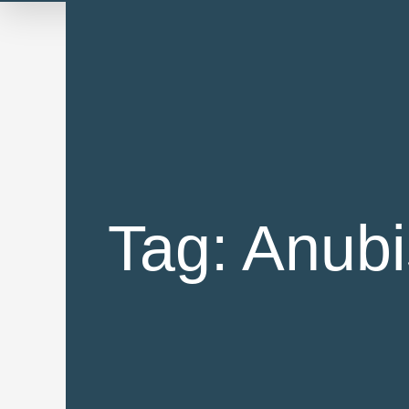
Skip
to
content
Tag: Anubi