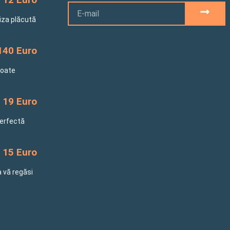
Email
SUBM
riza plăcută
140 Euro
toate
19 Euro
perfectă
15 Euro
a vă regăsi