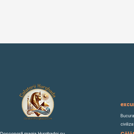
excur
Bucuraț
civiliz
Călăt
Descoperă magia Hurghadei cu