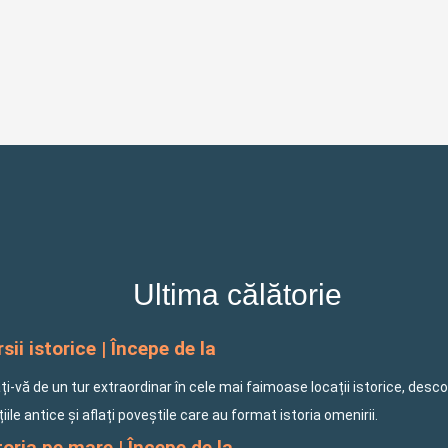
Ultima călătorie
sii istorice | Începe de la
i-vă de un tur extraordinar în cele mai faimoase locații istorice, desco
ațiile antice și aflați poveștile care au format istoria omenirii.
oria pe mare | Începe de la