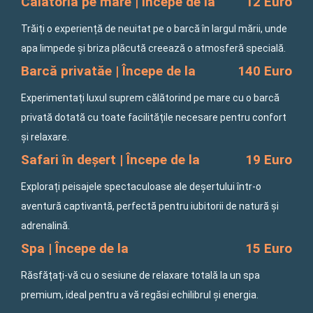
Călătoria pe mare | Începe de la
12 Euro
Trăiți o experiență de neuitat pe o barcă în largul mării, unde
apa limpede și briza plăcută creează o atmosferă specială.
Barcă privatăe | Începe de la
140 Euro
Experimentați luxul suprem călătorind pe mare cu o barcă
privată dotată cu toate facilitățile necesare pentru confort
și relaxare.
Safari în deșert | Începe de la
19 Euro
Explorați peisajele spectaculoase ale deșertului într-o
aventură captivantă, perfectă pentru iubitorii de natură și
adrenalină.
Spa | Începe de la
15 Euro
Răsfățați-vă cu o sesiune de relaxare totală la un spa
premium, ideal pentru a vă regăsi echilibrul și energia.