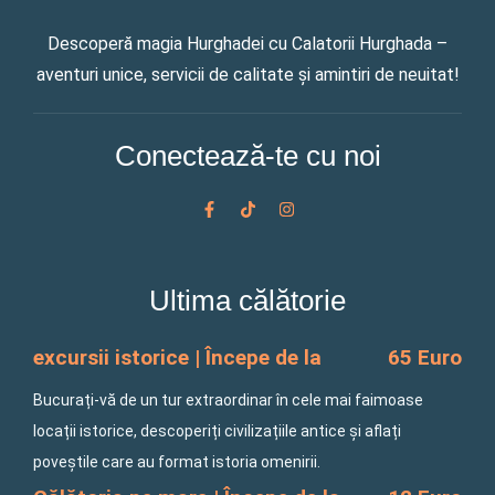
Descoperă magia Hurghadei cu Calatorii Hurghada –
aventuri unice, servicii de calitate și amintiri de neuitat!
Conectează-te cu noi
F
T
I
a
i
n
c
k
s
e
t
t
b
o
a
o
k
g
Ultima călătorie
o
r
k
a
-
m
f
excursii istorice | Începe de la
65 Euro
Bucurați-vă de un tur extraordinar în cele mai faimoase
locații istorice, descoperiți civilizațiile antice și aflați
poveștile care au format istoria omenirii.